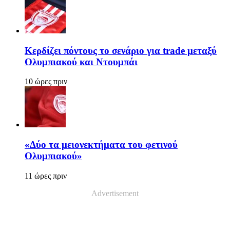
Κερδίζει πόντους το σενάριο για trade μεταξύ
Ολυμπιακού και Ντουμπάι
10 ώρες πριν
«Δύο τα μειονεκτήματα του φετινού
Ολυμπιακού»
11 ώρες πριν
Advertisement