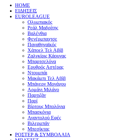
HOME
ΕΙΔΗΣΕΙΣ
EUROLEAGUE
Ολυμπιακός
Ρεάλ Μαδρίτης
Βαλένθια
Φενέρμπαχτσε
Παναθηναϊκός
Χάποελ Τελ Αβίβ
Ζαλγκίρις Κάουνας
Μπαρτσελόνα
Ερυθρός Αστέρας
Ντουμπάι
Μακάμπι Τελ Αβίβ
Μπάγερν Μονάχου
Αρμάνι Μιλάνο
Παρτιζάν
Παρί
Βίρτους Μπολόνια
Μπασκόνια
Αναντολού Εφές
Βιλερμπάν
Μπεσίκτας
ΡΟΣΤΕΡ & ΣΥΜΒΟΛΑΙΑ