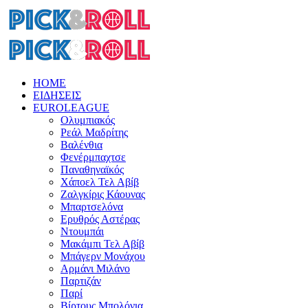
HOME
ΕΙΔΗΣΕΙΣ
EUROLEAGUE
Ολυμπιακός
Ρεάλ Μαδρίτης
Βαλένθια
Φενέρμπαχτσε
Παναθηναϊκός
Χάποελ Τελ Αβίβ
Ζαλγκίρις Κάουνας
Μπαρτσελόνα
Ερυθρός Αστέρας
Ντουμπάι
Μακάμπι Τελ Αβίβ
Μπάγερν Μονάχου
Αρμάνι Μιλάνο
Παρτιζάν
Παρί
Βίρτους Μπολόνια