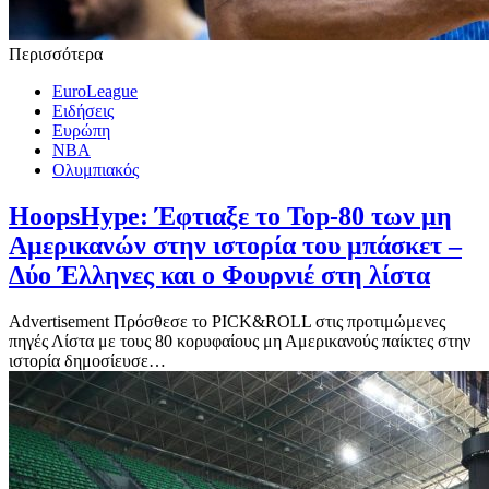
Περισσότερα
EuroLeague
Ειδήσεις
Ευρώπη
ΝΒΑ
Ολυμπιακός
HoopsHype: Έφτιαξε το Top-80 των μη
Αμερικανών στην ιστορία του μπάσκετ –
Δύο Έλληνες και ο Φουρνιέ στη λίστα
Advertisement Πρόσθεσε το PICK&ROLL στις προτιμώμενες
πηγές Λίστα με τους 80 κορυφαίους μη Αμερικανούς παίκτες στην
ιστορία δημοσίευσε…