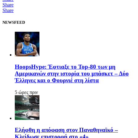
Share
Share
NEWSFEED
HoopsHype: Έφτιαξε το Top-80 των μη
Αμερικανών στην ιστορία του μπάσκετ – Δύο
Έλληνες και ο Φουρνιέ στη λίστα
5 ώρες πριν
Ελήφθη η απόφαση στον Παναθηναϊκό –
Κλείδωσε επιστροφή στο «4»