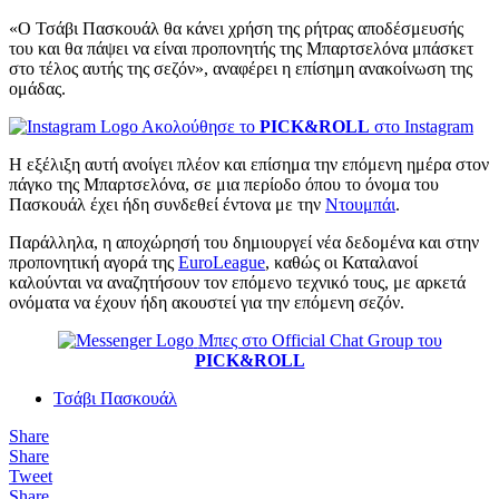
«Ο Τσάβι Πασκουάλ θα κάνει χρήση της ρήτρας αποδέσμευσής
του και θα πάψει να είναι προπονητής της Μπαρτσελόνα μπάσκετ
στο τέλος αυτής της σεζόν», αναφέρει η επίσημη ανακοίνωση της
ομάδας.
Ακολούθησε το
PICK&ROLL
στο Instagram
Η εξέλιξη αυτή ανοίγει πλέον και επίσημα την επόμενη ημέρα στον
πάγκο της Μπαρτσελόνα, σε μια περίοδο όπου το όνομα του
Πασκουάλ έχει ήδη συνδεθεί έντονα με την
Ντουμπάι
.
Παράλληλα, η αποχώρησή του δημιουργεί νέα δεδομένα και στην
προπονητική αγορά της
EuroLeague
, καθώς οι Καταλανοί
καλούνται να αναζητήσουν τον επόμενο τεχνικό τους, με αρκετά
ονόματα να έχουν ήδη ακουστεί για την επόμενη σεζόν.
Μπες στο Official Chat Group του
PICK&ROLL
Τσάβι Πασκουάλ
Share
Share
Tweet
Share