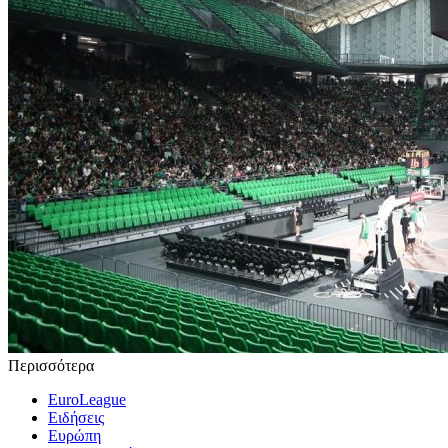
Περισσότερα
EuroLeague
Ειδήσεις
Ευρώπη