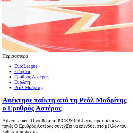
Περισσότερα
EuroLeague
Ειδήσεις
Ερυθρός Αστέρας
Ευρώπη
Ρεάλ Μαδρίτης
Απέκτησε παίκτη από τη Ρεάλ Μαδρίτης
ο Ερυθρός Αστέρας
Advertisement Πρόσθεσε το PICK&ROLL στις προτιμώμενες
πηγές Ο Ερυθρός Αστέρας συνεχίζει να επενδύει στο μέλλον του,
καθώς σύμφωνα…