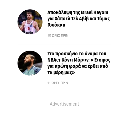
Αποκάλυψη της Israel Hayom
για Χάποελ Τελ Αβίβ και Τόμας
Γουόκαπ
10 ΏΡΕΣ ΠΡΙΝ
Στο προσκήνιο το όνομα του
ΝΒΑer Κόντι Μάρτιν: «Έτοιμος
για πρώτη φορά να έρθει από
τα μέρη μας»
11 ΏΡΕΣ ΠΡΙΝ
Advertisement