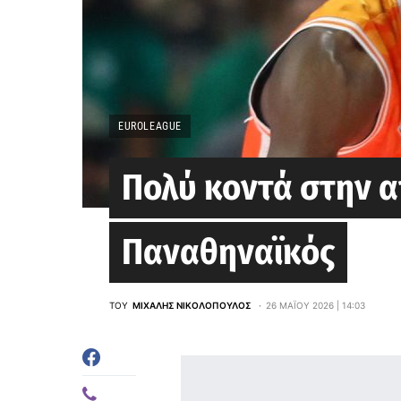
EUROLEAGUE
Πολύ κοντά στην 
Παναθηναϊκός
ΤΟΥ
ΜΙΧΆΛΗΣ ΝΙΚΟΛΌΠΟΥΛΟΣ
26 ΜΑΪ́ΟΥ 2026 | 14:03