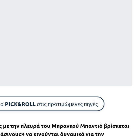
PICK&ROLL
το
στις προτιμώμενες πηγές
ς με την πλευρά του Μπρανκού Μπαντιό βρίσκεται
ράσινους» να κινούνται δυναμικά για την