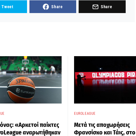
Tweet
Share
Share
GUE
EUROLEAGUE
νας: «Αρκετοί παίκτες
Μετά τις αποχωρήσεις
uroLeague αναρωτήθηκαν
Φρανσίσκο και Τάις, στο