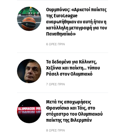
Ουρμπόνας: «Αρκετοί παίκτες
της EuroLeague
αναρωτήθηκαν αν αυτή ήταν η
κατάλληλη μεταγραφή για τον
Παναθηναϊκό»
6 ΏΡΕΣ ΠΡΙΝ
Τα δεδομένα για Κάλινιτς,
Χεζόνια και παίκτη… τύπου
Ράσελ στον Ολυμπιακό
7 ΏΡΕΣ ΠΡΙΝ
Μετά τις αποχωρήσεις
Φρανσίσκο και Τάις, στο
στόχαστρο του Ολυμπιακού
παίκτης της Βιλερμπάν
8 ΏΡΕΣ ΠΡΙΝ