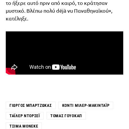
το ήξερε αυτό πριν από καιρό, το κράτησαν
μυστικό. Βλέπω πολύ déjà vu Παναθηναϊκού»,
κατέληξε.
ΓΙΏΡΓΟΣ ΜΠΑΡΤΖΏΚΑΣ
ΚΌΝΤΙ ΜΊΛΕΡ-ΜΑΚΙΝΤΆΙΡ
ΤΆΙΛΕΡ ΝΤΌΡΣΕΪ
ΤΌΜΑΣ ΓΟΥΌΚΑΠ
ΤΣΊΜΑ ΜΟΝΈΚΕ