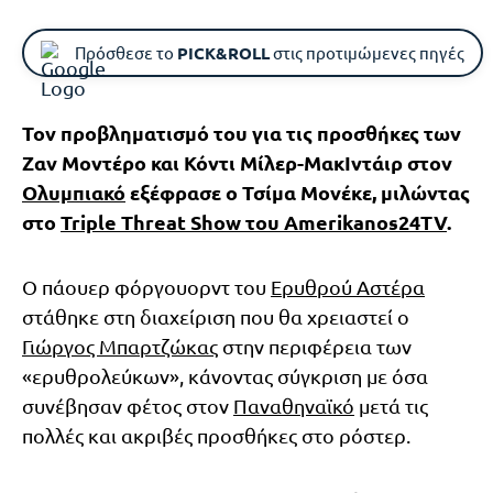
Πρόσθεσε το
PICK&ROLL
στις προτιμώμενες πηγές
Τον προβληματισμό του για τις προσθήκες των
Ζαν Μοντέρο και Κόντι Μίλερ-ΜακΙντάιρ στον
Ολυμπιακό
εξέφρασε ο Τσίμα Μονέκε, μιλώντας
στο
Triple Threat Show του Amerikanos24TV
.
Ο πάουερ φόργουορντ του
Ερυθρού Αστέρα
στάθηκε στη διαχείριση που θα χρειαστεί ο
Γιώργος Μπαρτζώκας
στην περιφέρεια των
«ερυθρολεύκων», κάνοντας σύγκριση με όσα
συνέβησαν φέτος στον
Παναθηναϊκό
μετά τις
πολλές και ακριβές προσθήκες στο ρόστερ.