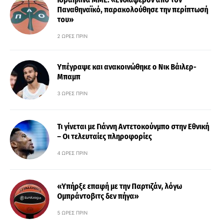
Παναθηναϊκό, παρακολούθησε την περίπτωσή
του»
2 ΏΡΕΣ ΠΡΙΝ
Υπέγραψε και ανακοινώθηκε ο Νικ Βάιλερ-
Μπαμπ
3 ΏΡΕΣ ΠΡΙΝ
Τι γίνεται με Γιάννη Αντετοκούνμπο στην Εθνική
– Οι τελευταίες πληροφορίες
4 ΏΡΕΣ ΠΡΙΝ
«Υπήρξε επαφή με την Παρτιζάν, λόγω
Ομπράντοβιτς δεν πήγα»
5 ΏΡΕΣ ΠΡΙΝ