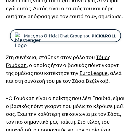
αλλά ποιος νοιάζεται τι θα έκανα εγώ; Δεν είμαι
εγώ αυτός. Αυτός είναι ο εαυτός του και πήρε
αυτή την απόφαση για τον εαυτό του», σημείωσε.
Μπες στο Official Chat Group του
PICK&ROLL
Στη συνέχεια, στάθηκε στον ρόλο του
Τόμας
Γουόκαπ
, ο οποίος ήταν ο βασικός πόιντ γκαρντ
της ομάδας που κατέκτησε την
EuroLeague
, αλλά
και στη σύνδεσή του με τον
Σάσα Βεζένκοβ
.
«Ο Γουόκαπ είναι ο παίκτης που λέει “παιδιά, είμαι
ο βασικός πόιντ γκαρντ που μόλις το κέρδισε μαζί
σας. Έχω την καλύτερη επικοινωνία με τον Σάσα,
τον πιο σημαντικό μας παίκτη. Στο τέλος του
παιχνιδιού, ο προπονητής για τον οποίο έχω