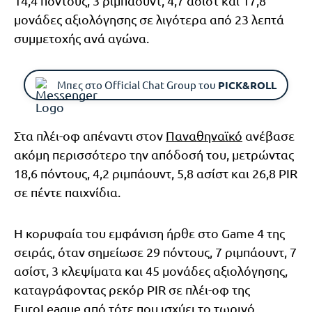
14,4 πόντους, 3 ριμπάουντ, 4,7 ασίστ και 17,8
μονάδες αξιολόγησης σε λιγότερα από 23 λεπτά
συμμετοχής ανά αγώνα.
Μπες στο Official Chat Group του
PICK&ROLL
Στα πλέι-οφ απέναντι στον
Παναθηναϊκό
ανέβασε
ακόμη περισσότερο την απόδοσή του, μετρώντας
18,6 πόντους, 4,2 ριμπάουντ, 5,8 ασίστ και 26,8 PIR
σε πέντε παιχνίδια.
Η κορυφαία του εμφάνιση ήρθε στο Game 4 της
σειράς, όταν σημείωσε 29 πόντους, 7 ριμπάουντ, 7
ασίστ, 3 κλεψίματα και 45 μονάδες αξιολόγησης,
καταγράφοντας ρεκόρ PIR σε πλέι-οφ της
EuroLeague από τότε που ισχύει το τωρινό