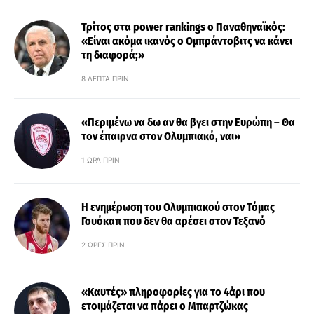
Τρίτος στα power rankings ο Παναθηναϊκός:
«Είναι ακόμα ικανός ο Ομπράντοβιτς να κάνει
τη διαφορά;»
8 ΛΕΠΤΆ ΠΡΙΝ
«Περιμένω να δω αν θα βγει στην Ευρώπη – Θα
τον έπαιρνα στον Ολυμπιακό, ναι»
1 ΏΡΑ ΠΡΙΝ
Η ενημέρωση του Ολυμπιακού στον Τόμας
Γουόκαπ που δεν θα αρέσει στον Τεξανό
2 ΏΡΕΣ ΠΡΙΝ
«Καυτές» πληροφορίες για το 4άρι που
ετοιμάζεται να πάρει ο Μπαρτζώκας