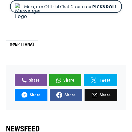
Μπες στο Official Chat Group του
PICK&ROLL
ΌΦΕΡ ΓΙΑΝΆΙ
Share
Share
Tweet
Share
Share
Share
NEWSFEED