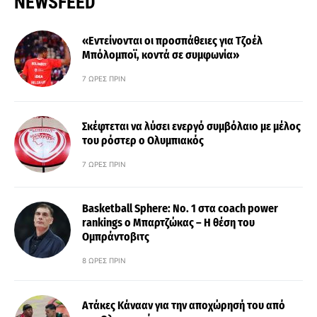
NEWSFEED
«Εντείνονται οι προσπάθειες για Τζοέλ
Μπόλομποϊ, κοντά σε συμφωνία»
7 ΏΡΕΣ ΠΡΙΝ
Σκέφτεται να λύσει ενεργό συμβόλαιο με μέλος
του ρόστερ ο Ολυμπιακός
7 ΏΡΕΣ ΠΡΙΝ
Basketball Sphere: No. 1 στα coach power
rankings ο Μπαρτζώκας – Η θέση του
Ομπράντοβιτς
8 ΏΡΕΣ ΠΡΙΝ
Ατάκες Κάνααν για την αποχώρησή του από