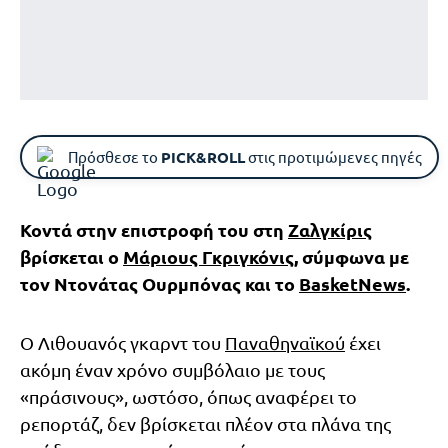
Πρόσθεσε το
PICK&ROLL
στις προτιμώμενες πηγές
Κοντά στην επιστροφή του στη
Ζαλγκίρις
βρίσκεται ο
Μάριους Γκριγκόνις
, σύμφωνα με
τον Ντονάτας Ουρμπόνας και το
BasketNews
.
Ο Λιθουανός γκαρντ του
Παναθηναϊκού
έχει
ακόμη έναν χρόνο συμβόλαιο με τους
«πράσινους», ωστόσο, όπως αναφέρει το
ρεπορτάζ, δεν βρίσκεται πλέον στα πλάνα της