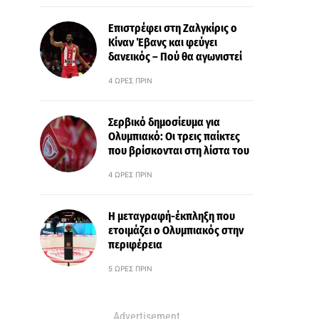
Επιστρέφει στη Ζαλγκίρις ο
Κίναν Έβανς και φεύγει
δανεικός – Πού θα αγωνιστεί
4 ΏΡΕΣ ΠΡΙΝ
Σερβικό δημοσίευμα για
Ολυμπιακό: Οι τρεις παίκτες
που βρίσκονται στη λίστα του
4 ΏΡΕΣ ΠΡΙΝ
Η μεταγραφή-έκπληξη που
ετοιμάζει ο Ολυμπιακός στην
περιφέρεια
5 ΏΡΕΣ ΠΡΙΝ
Advertisement