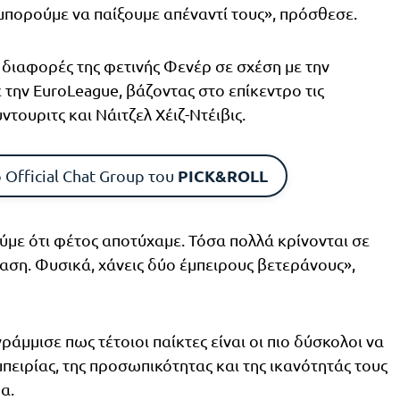
μπορούμε να παίξουμε απέναντί τους», πρόσθεσε.
διαφορές της φετινής Φενέρ σε σχέση με την
την EuroLeague, βάζοντας στο επίκεντρο τις
ουριτς και Νάιτζελ Χέιζ-Ντέιβις.
PICK&ROLL
 Official Chat Group του
ύμε ότι φέτος αποτύχαμε. Τόσα πολλά κρίνονται σε
ταση. Φυσικά, χάνεις δύο έμπειρους βετεράνους»,
άμμισε πως τέτοιοι παίκτες είναι οι πιο δύσκολοι να
πειρίας, της προσωπικότητας και της ικανότητάς τους
α.