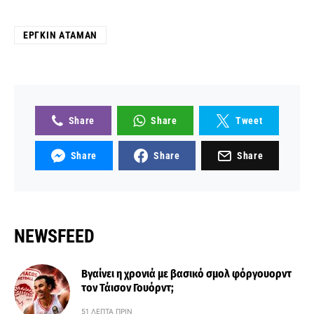
ΕΡΓΚΊΝ ΑΤΑΜΆΝ
Share
Share
Tweet
Share
Share
Share
NEWSFEED
Βγαίνει η χρονιά με βασικό σμολ φόργουορντ
τον Τάισον Γουόρντ;
51 ΛΕΠΤΆ ΠΡΙΝ