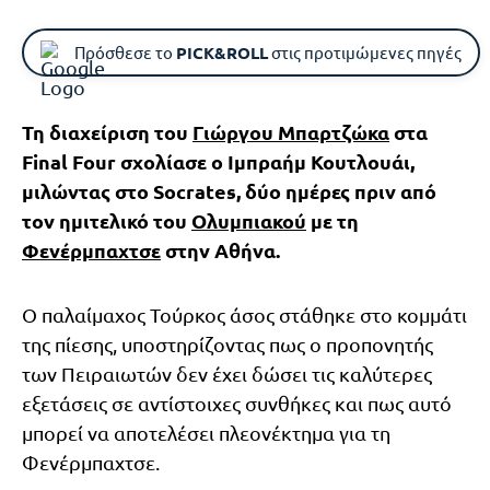
Πρόσθεσε το
PICK&ROLL
στις προτιμώμενες πηγές
Τη διαχείριση του
Γιώργου Μπαρτζώκα
στα
Final Four σχολίασε ο Ιμπραήμ Κουτλουάι,
μιλώντας στο Socrates, δύο ημέρες πριν από
τον ημιτελικό του
Ολυμπιακού
με τη
Φενέρμπαχτσε
στην Αθήνα.
Ο παλαίμαχος Τούρκος άσος στάθηκε στο κομμάτι
της πίεσης, υποστηρίζοντας πως ο προπονητής
των Πειραιωτών δεν έχει δώσει τις καλύτερες
εξετάσεις σε αντίστοιχες συνθήκες και πως αυτό
μπορεί να αποτελέσει πλεονέκτημα για τη
Φενέρμπαχτσε.