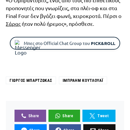
«Ο Ομπράντοβιτς, ένας από τους πιο επιθετικούς
προπονητές που γνωρίζεις, στα πλέι-οφ και στα
Final Four δεν βγάζει φωνή, χειροκροτά. Πέρσι ο
Σάρας
ήταν πολύ ήρεμος», πρόσθεσε.
Μπες στο Official Chat Group του
PICK&ROLL
ΓΙΏΡΓΟΣ ΜΠΑΡΤΖΏΚΑΣ
ΙΜΠΡΑΉΜ ΚΟΥΤΛΟΥΆΙ
Share
Share
Tweet