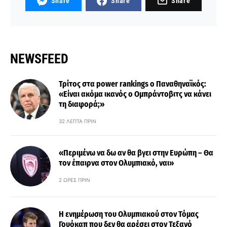
Share
Share
Share
NEWSFEED
Τρίτος στα power rankings ο Παναθηναϊκός:
«Είναι ακόμα ικανός ο Ομπράντοβιτς να κάνει
τη διαφορά;»
32 ΛΕΠΤΆ ΠΡΙΝ
«Περιμένω να δω αν θα βγει στην Ευρώπη – Θα
τον έπαιρνα στον Ολυμπιακό, ναι»
2 ΏΡΕΣ ΠΡΙΝ
Η ενημέρωση του Ολυμπιακού στον Τόμας
Γουόκαπ που δεν θα αρέσει στον Τεξανό