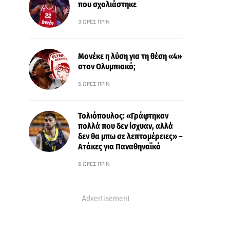
που σχολιάστηκε
3 ΏΡΕΣ ΠΡΙΝ
Μονέκε η λύση για τη θέση «4»
στον Ολυμπιακό;
5 ΏΡΕΣ ΠΡΙΝ
Τολιόπουλος: «Γράφτηκαν
πολλά που δεν ίσχυαν, αλλά
δεν θα μπω σε λεπτομέρειες» –
Ατάκες για Παναθηναϊκό
6 ΏΡΕΣ ΠΡΙΝ
Advertisement