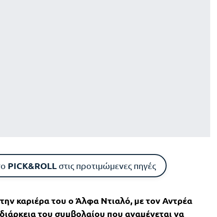
PICK&ROLL
το
στις προτιμώμενες πηγές
 την καριέρα του ο Άλφα Ντιαλό, με τον Αντρέα
 διάρκεια του συμβολαίου που αναμένεται να