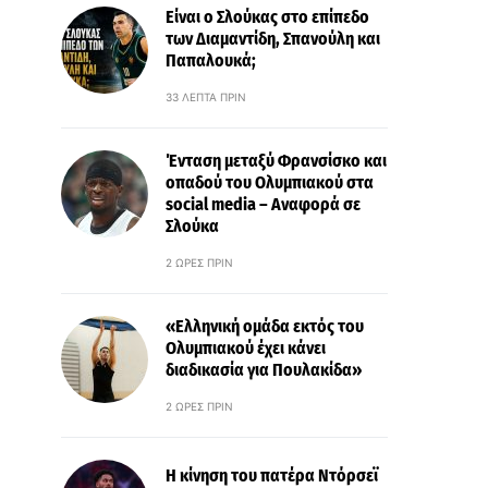
Είναι ο Σλούκας στο επίπεδο
των Διαμαντίδη, Σπανούλη και
Παπαλουκά;
33 ΛΕΠΤΆ ΠΡΙΝ
Ένταση μεταξύ Φρανσίσκο και
οπαδού του Ολυμπιακού στα
social media – Αναφορά σε
Σλούκα
2 ΏΡΕΣ ΠΡΙΝ
«Ελληνική ομάδα εκτός του
Ολυμπιακού έχει κάνει
διαδικασία για Πουλακίδα»
2 ΏΡΕΣ ΠΡΙΝ
Η κίνηση του πατέρα Ντόρσεϊ