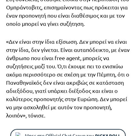
Ομπράντοβιτς, επισημαίνοντας πως πρόκειται για
έναν προπονητή που είναι διαθέσιμος και με τον
οποίο μπορεί να γίνει συζήτηση.
«Δεν είναι στην ίδια εξίσωση. Δεν μπορεί να είναι
στην ίδια, δεν γίνεται. Είναι αυταπόδεικτο, με έναν
άνθρωπο που είναι free agent, μπορείς να
συζητήσεις μαζί του. Ό,τι έχουμε πει το ενισχύω
ακόμα περισσότερο σε σχέση με την Πέμπτη, ότι ο
Παναθηναϊκός δεν είναι ακριβώς σε κατάσταση
αδιεξόδου, γιατί υπάρχει διέξοδος και είναι ο
καλύτερος προπονητής στην Ευρώπη. Δεν μπορεί
να μην ασχοληθεί με αυτόν τον προπονητή,
λοιπόν», τόνισε.
Μπες στο Official Chat Group του
PICK&ROLL