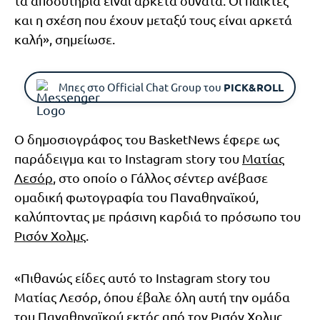
τα αποδυτήρια είναι αρκετά δυνατά. Οι παίκτες
και η σχέση που έχουν μεταξύ τους είναι αρκετά
καλή», σημείωσε.
Μπες στο Official Chat Group του
PICK&ROLL
Ο δημοσιογράφος του BasketNews έφερε ως
παράδειγμα και το Instagram story του
Ματίας
Λεσόρ
, στο οποίο ο Γάλλος σέντερ ανέβασε
ομαδική φωτογραφία του Παναθηναϊκού,
καλύπτοντας με πράσινη καρδιά το πρόσωπο του
Ρισόν Χολμς
.
«Πιθανώς είδες αυτό το Instagram story του
Ματίας Λεσόρ, όπου έβαλε όλη αυτή την ομάδα
του Παναθηναϊκού εκτός από τον Ρισόν Χολμς,