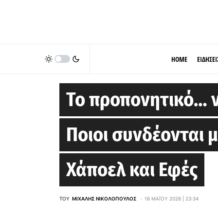
HOME
ΕΙΔΗΣΕΙ
EUROLEAGUE
Το προπονητικό… ν
Ποιοι συνδέονται 
Χάποελ και Εφές
ΤΟΥ
ΜΙΧΆΛΗΣ ΝΙΚΟΛΌΠΟΥΛΟΣ
16 ΜΑΪ́ΟΥ 2026 | 23:34