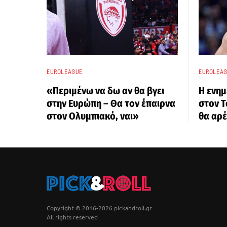
EUROLEAGUE
EUROLEA
«Περιμένω να δω αν θα βγει
Η ενη
στην Ευρώπη – Θα τον έπαιρνα
στον Τ
στον Ολυμπιακό, ναι»
θα αρέ
Copyright © 2016-2026 pickandroll.gr
All rights reserved