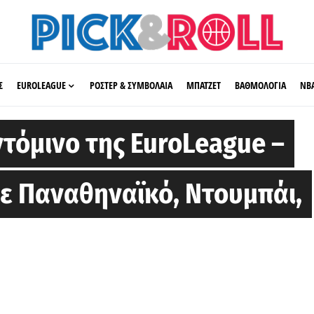
Σ
EUROLEAGUE
ΡΟΣΤΕΡ & ΣΥΜΒΟΛΑΙΑ
ΜΠΑΤΖΕΤ
ΒΑΘΜΟΛΟΓΙΑ
ΝΒ
τόμινο της EuroLeague –
με Παναθηναϊκό, Ντουμπάι,