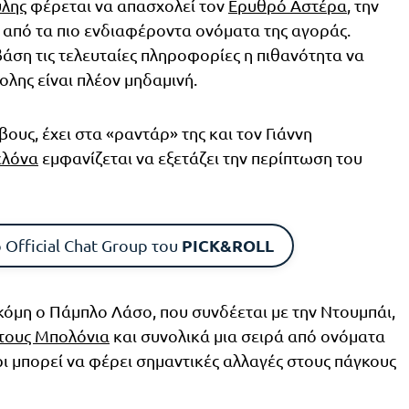
ύλης
φέρεται να απασχολεί τον
Ερυθρό Αστέρα
, την
α από τα πιο ενδιαφέροντα ονόματα της αγοράς.
βάση τις τελευταίες πληροφορίες η πιθανότητα να
ολης είναι πλέον μηδαμινή.
ους, έχει στα «ραντάρ» της και τον Γιάννη
λόνα
εμφανίζεται να εξετάζει την περίπτωση του
PICK&ROLL
 Official Chat Group του
κόμη ο Πάμπλο Λάσο, που συνδέεται με την Ντουμπάι,
τους Μπολόνια
και συνολικά μια σειρά από ονόματα
ι μπορεί να φέρει σημαντικές αλλαγές στους πάγκους