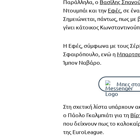
Παράλληλα, ο
Βασίλης Σπανο
Ντουμπάι και την
Εφές
, σε έν
Σημειώνεται, πάντως, πως με 
γίνει κάτοικος Κωνσταντινούπ
Η Εφές, σύμφωνα με τους Σέρβ
Σφαιρόπουλο, ενώ η
Μπαρτσε
Ίμπον Ναβάρο.
Μπες στο
Στη σχετική λίστα υπάρχουν α
ο Πάολο Γκαλμπιάτι για τη
Βίρ
που δείχνουν πως το καλοκαίρ
της EuroLeague.