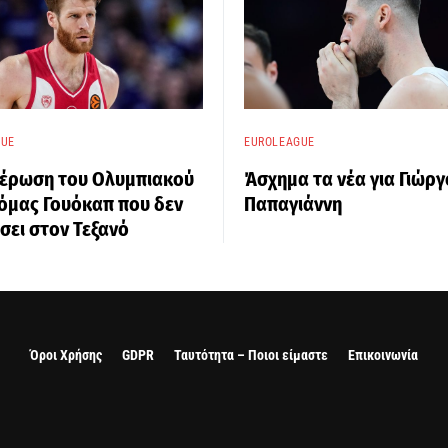
GUE
EUROLEAGUE
μέρωση του Ολυμπιακού
Άσχημα τα νέα για Γιώργ
όμας Γουόκαπ που δεν
Παπαγιάννη
σει στον Τεξανό
Όροι Χρήσης
GDPR
Ταυτότητα – Ποιοι είμαστε
Επικοινωνία