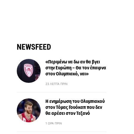
NEWSFEED
«Περιμένω να δω αν θα βγει
στην Ευρώπη – Θα τον έπαιρνα
στον Ολυμπιακό, ναι»
23 ΛΕΠΤΆ ΠΡΙΝ
Η ενημέρωση του Ολυμπιακού
στον Τόμας Γουόκαπ που δεν
θα αρέσει στον Τεξανό
1 ΏΡΑ ΠΡΙΝ