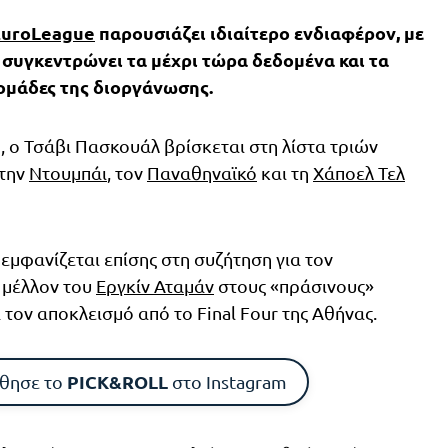
EuroLeague
παρουσιάζει ιδιαίτερο ενδιαφέρον, με
 συγκεντρώνει τα μέχρι τώρα δεδομένα και τα
ομάδες της διοργάνωσης.
 ο Τσάβι Πασκουάλ βρίσκεται στη λίστα τριών
 την
Ντουμπάι
, τον
Παναθηναϊκό
και τη
Χάποελ Τελ
εμφανίζεται επίσης στη συζήτηση για τον
 μέλλον του
Εργκίν Αταμάν
στους «πράσινους»
 τον αποκλεισμό από το Final Four της Αθήνας.
PICK&ROLL
θησε το
στο Instagram