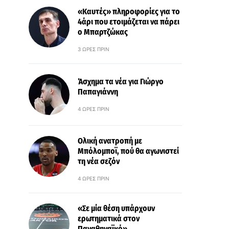
«Καυτές» πληροφορίες για το
4άρι που ετοιμάζεται να πάρει
ο Μπαρτζώκας
3 ΏΡΕΣ ΠΡΙΝ
Άσχημα τα νέα για Γιώργο
Παπαγιάννη
4 ΏΡΕΣ ΠΡΙΝ
Ολική ανατροπή με
Μπόλομποϊ, πού θα αγωνιστεί
τη νέα σεζόν
4 ΏΡΕΣ ΠΡΙΝ
«Σε μία θέση υπάρχουν
ερωτηματικά στον
Παναθηναϊκό»