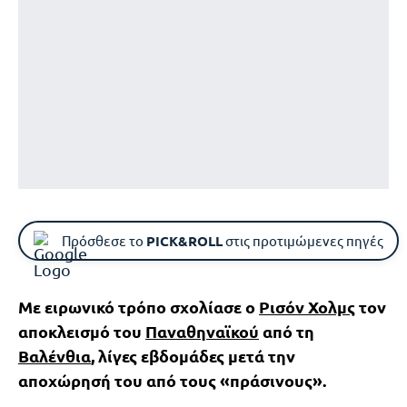
Πρόσθεσε το
PICK&ROLL
στις προτιμώμενες πηγές
Με ειρωνικό τρόπο σχολίασε ο
Ρισόν Χολμς
τον
αποκλεισμό του
Παναθηναϊκού
από τη
Βαλένθια
, λίγες εβδομάδες μετά την
αποχώρησή του από τους «πράσινους».