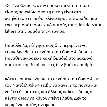
«Σε ένα Game 5, όταν πρόκειται για τέτοιου
είδους παιχνίδια όπου η πίεση είναι στο
υψηλότερο επίπεδο, κλίνω προς την ομάδα που
έχει περισσότερους από αυτούς τους deciders και
killers στην ομάδα της», τόνισε.
Παράλληλα, εξήγησε πως δεν περιμένει να
επαναληφθεί το σενάριο του Game 4, όπου ο
Παναθηναϊκός είχε κακή βραδιά στο μακρινό
σουτ και κομβικοί παίκτες δεν βρήκαν ρυθμό.
«Δεν περιμένω να δω το σενάριο του Game 4, με
τον
Νάιτζελ Χέις-Ντέιβις
να χάνει 7 τρίποντα και
να έχει 0 εύστοχα, και άλλους παίκτες όπως ο
Κέντρικ Ναν
να κάνουν πέντε λάθη. Δεν το
περιμένω αυτό», ανέφερε.