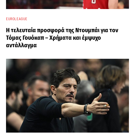
EUROLEAGUE
Η τελευταία προσφορά της Ντουμπάι για τον
Τόμας Γουόκαπ – Χρήματα και έμψυχο
αντάλλαγμα