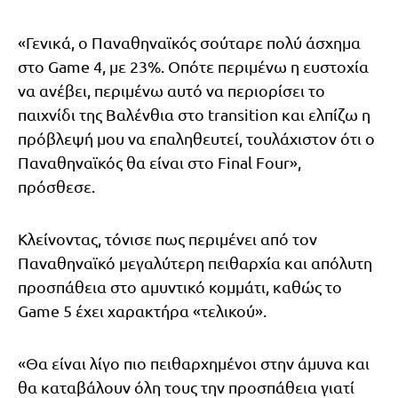
«Γενικά, ο Παναθηναϊκός σούταρε πολύ άσχημα
στο Game 4, με 23%. Οπότε περιμένω η ευστοχία
να ανέβει, περιμένω αυτό να περιορίσει το
παιχνίδι της Βαλένθια στο transition και ελπίζω η
πρόβλεψή μου να επαληθευτεί, τουλάχιστον ότι ο
Παναθηναϊκός θα είναι στο Final Four»,
πρόσθεσε.
Κλείνοντας, τόνισε πως περιμένει από τον
Παναθηναϊκό μεγαλύτερη πειθαρχία και απόλυτη
προσπάθεια στο αμυντικό κομμάτι, καθώς το
Game 5 έχει χαρακτήρα «τελικού».
«Θα είναι λίγο πιο πειθαρχημένοι στην άμυνα και
θα καταβάλουν όλη τους την προσπάθεια γιατί