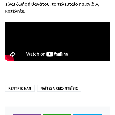
είναι ζωής ή θανάτου, το τελευταίο παιχνίδι»,
κατέληξε.
ΚΈΝΤΡΙΚ ΝΑΝ
ΝΆΙΤΖΕΛ ΧΈΙΣ-ΝΤΈΙΒΙΣ