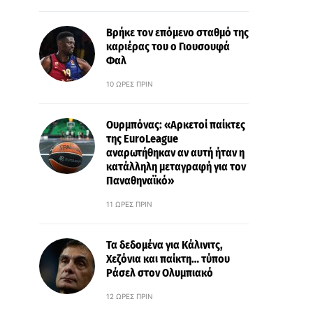
Βρήκε τον επόμενο σταθμό της
καριέρας του ο Γιουσουφά
Φαλ
10 ΏΡΕΣ ΠΡΙΝ
Ουρμπόνας: «Αρκετοί παίκτες
της EuroLeague
αναρωτήθηκαν αν αυτή ήταν η
κατάλληλη μεταγραφή για τον
Παναθηναϊκό»
11 ΏΡΕΣ ΠΡΙΝ
Τα δεδομένα για Κάλινιτς,
Χεζόνια και παίκτη… τύπου
Ράσελ στον Ολυμπιακό
12 ΏΡΕΣ ΠΡΙΝ