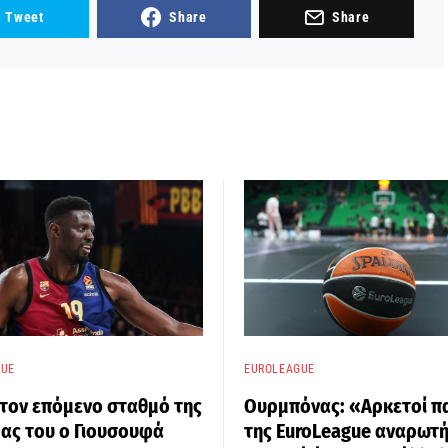
Tweet
Share
Share
GUE
EUROLEAGUE
τον επόμενο σταθμό της
Ουρμπόνας: «Αρκετοί π
ας του ο Γιουσουφά
της EuroLeague αναρωτ