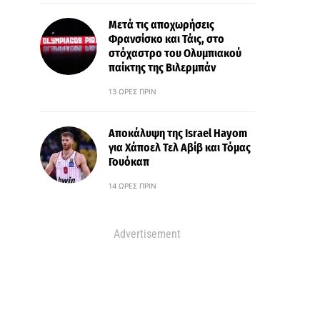
Μετά τις αποχωρήσεις
Φρανσίσκο και Τάις, στο
στόχαστρο του Ολυμπιακού
παίκτης της Βιλερμπάν
13 ΏΡΕΣ ΠΡΙΝ
Αποκάλυψη της Israel Hayom
για Χάποελ Τελ Αβίβ και Τόμας
Γουόκαπ
14 ΏΡΕΣ ΠΡΙΝ
Advertisement