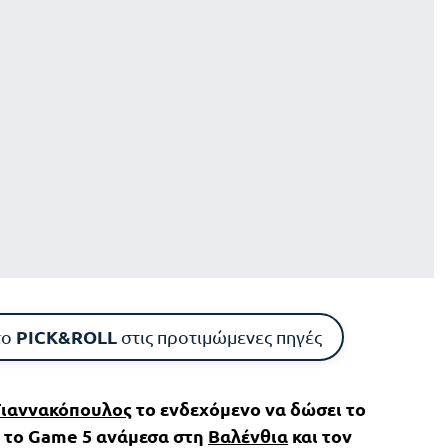
PICK&ROLL
το
στις προτιμώμενες πηγές
Γιαννακόπουλος
το ενδεχόμενο να δώσει το
 το Game 5 ανάμεσα στη
Βαλένθια
και τον