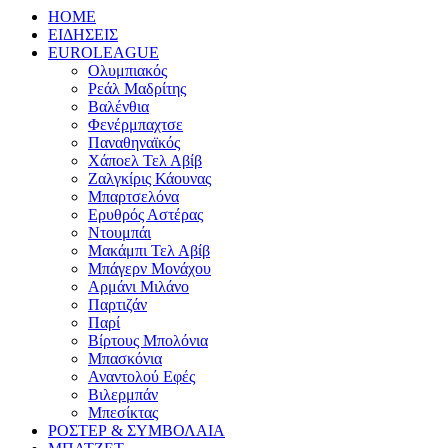
HOME
ΕΙΔΗΣΕΙΣ
EUROLEAGUE
Ολυμπιακός
Ρεάλ Μαδρίτης
Βαλένθια
Φενέρμπαχτσε
Παναθηναϊκός
Χάποελ Τελ Αβίβ
Ζαλγκίρις Κάουνας
Μπαρτσελόνα
Ερυθρός Αστέρας
Ντουμπάι
Μακάμπι Τελ Αβίβ
Μπάγερν Μονάχου
Αρμάνι Μιλάνο
Παρτιζάν
Παρί
Βίρτους Μπολόνια
Μπασκόνια
Αναντολού Εφές
Βιλερμπάν
Μπεσίκτας
ΡΟΣΤΕΡ & ΣΥΜΒΟΛΑΙΑ