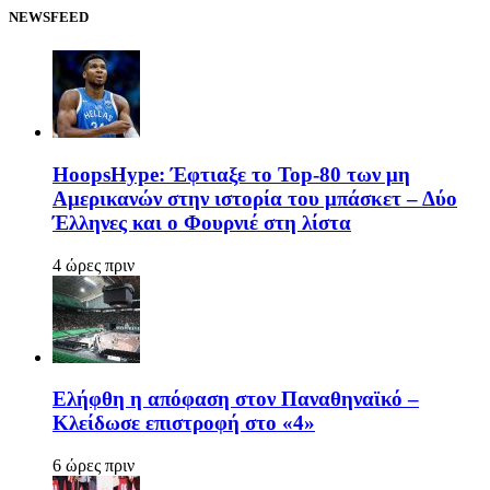
NEWSFEED
HoopsHype: Έφτιαξε το Top-80 των μη
Αμερικανών στην ιστορία του μπάσκετ – Δύο
Έλληνες και ο Φουρνιέ στη λίστα
4 ώρες πριν
Ελήφθη η απόφαση στον Παναθηναϊκό –
Κλείδωσε επιστροφή στο «4»
6 ώρες πριν