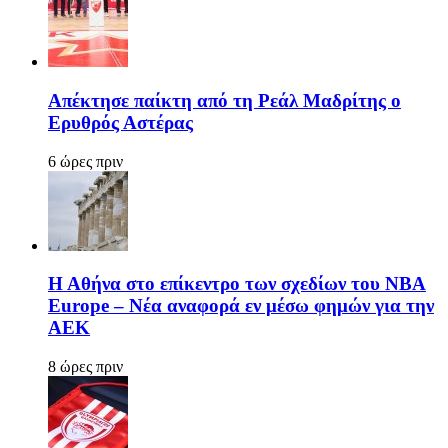
Απέκτησε παίκτη από τη Ρεάλ Μαδρίτης ο
Ερυθρός Αστέρας
6 ώρες πριν
Η Αθήνα στο επίκεντρο των σχεδίων του NBA
Europe – Νέα αναφορά εν μέσω φημών για την
ΑΕΚ
8 ώρες πριν