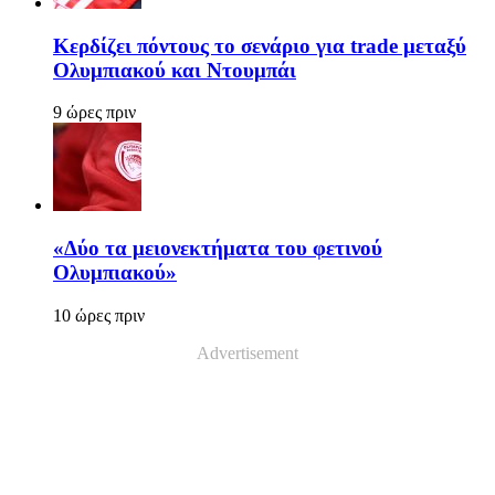
Κερδίζει πόντους το σενάριο για trade μεταξύ
Ολυμπιακού και Ντουμπάι
9 ώρες πριν
«Δύο τα μειονεκτήματα του φετινού
Ολυμπιακού»
10 ώρες πριν
Advertisement