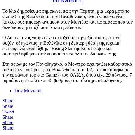
PICK&ROLL
Το ίδιο δημοσίευμα σημειώνει πως την Πέμπτη, μια μέρα μετά το
Game 5 της Βαλένθια με τον Παναθηναϊκό, αναμένεται να γίνει
κύκλος συζητήσεων ανάμεσα στον Μοντέρο και τις ομάδες που τον
διεκδικούν, μεταξύ αυτών και η Χάποελ.
Ο Δομινικανός γκαρντ έχει εκτοξεύσει την αξία του τη φετινή
σεζόν, οδηγώντας τη Βαλένθια στη δεύτερη θέση της regular
season, ενώ αναδείχθηκε Rising Star της EuroLeague και
συμπεριλήφθηκε στην κορυφαία πεντάδα της διοργάνωσης.
Στη σειρά με τον Παναθηναϊκό, ο Μοντέρο έχει παίξει καθοριστικό
ρόλο στην επιστροφή της Βαλένθια από το 0-2, με αποκορύφωμα
την εμφάνισή του στο Game 4 του ΟΑΚΑ, όπου είχε 29 πόντους, 7
ριμπάουντ, 7 ασίστ και 45 βαθμούς στο σύστημα αξιολόγησης.
Γιαν Μοντέρο
Share
Share
Tweet
Share
Share
Share