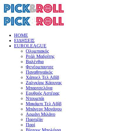
HOME
ΕΙΔΗΣΕΙΣ
EUROLEAGUE
Ολυμπιακός
Ρεάλ Μαδρίτης
Βαλένθια
Φενέρμπαχτσε
Παναθηναϊκός
Χάποελ Τελ Αβίβ
Ζαλγκίρις Κάουνας
Μπαρτσελόνα
Ερυθρός Αστέρας
Ντουμπάι
Μακάμπι Τελ Αβίβ
Μπάγερν Μονάχου
Αρμάνι Μιλάνο
Παρτιζάν
Παρί
Βίρτους Μπολόνια