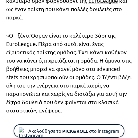
καλύτερο σμολ φόργουορντ της
EuroLeague
και
ως έναν παίκτη που κάνει πολλές δουλειές στο
παρκέ.
«Ο
Τζέντι Όσμαν
είναι το καλύτερο 3άρι της
EuroLeague. Πέρα από αυτό, είναι ένας
εξαιρετικός παίκτης ομάδας. Έχει κάνει καθήκον
του να κάνει ό,τι χρειάζεται η ομάδα. Η άμυνα στις
βοήθειες μπορεί να φανεί μόνο στα advanced
stats που χρησιμοποιούν οι ομάδες. Ο Τζέντι βάζει
όλη του την ενέργεια στο παρκέ χωρίς να
παραπονιέται και χωρίς να διστάζει για αυτή την
έξτρα δουλειά που δεν φαίνεται στα κλασικά
στατιστικά», ανέφερε.
Ακολούθησε το
PICK&ROLL
στο Instagram