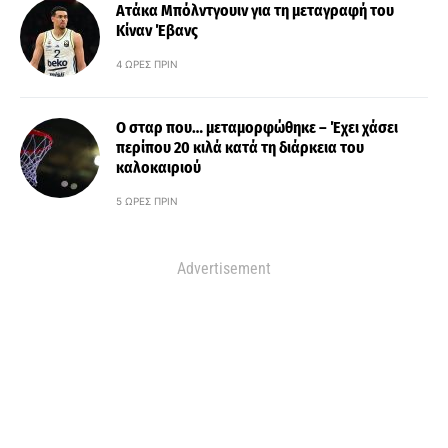
Ατάκα Μπόλντγουιν για τη μεταγραφή του
Κίναν Έβανς
4 ΏΡΕΣ ΠΡΙΝ
Ο σταρ που… μεταμορφώθηκε – Έχει χάσει
περίπου 20 κιλά κατά τη διάρκεια του
καλοκαιριού
5 ΏΡΕΣ ΠΡΙΝ
Advertisement