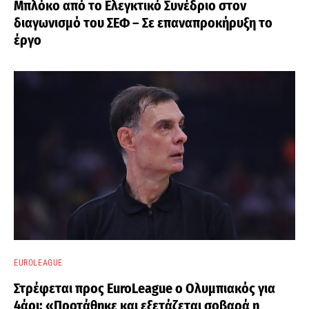
Μπλόκο από το Ελεγκτικό Συνέδριο στον
διαγωνισμό του ΣΕΦ – Σε επαναπροκήρυξη το
έργο
EUROLEAGUE
Στρέφεται προς EuroLeague ο Ολυμπιακός για
4άρι: «Προτάθηκε και εξετάζεται σοβαρά η