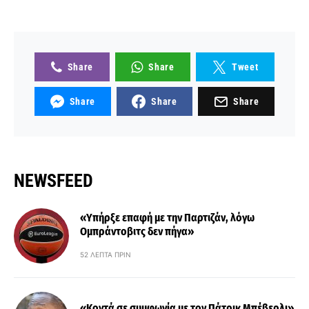
Share
Share
Tweet
Share
Share
Share
NEWSFEED
«Υπήρξε επαφή με την Παρτιζάν, λόγω
Ομπράντοβιτς δεν πήγα»
52 ΛΕΠΤΆ ΠΡΙΝ
«Κοντά σε συμφωνία με τον Πάτρικ Μπέβερλι»