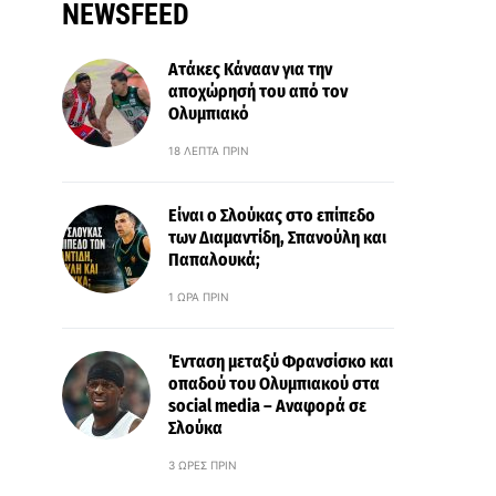
NEWSFEED
Ατάκες Κάνααν για την
αποχώρησή του από τον
Ολυμπιακό
18 ΛΕΠΤΆ ΠΡΙΝ
Είναι ο Σλούκας στο επίπεδο
των Διαμαντίδη, Σπανούλη και
Παπαλουκά;
1 ΏΡΑ ΠΡΙΝ
Ένταση μεταξύ Φρανσίσκο και
οπαδού του Ολυμπιακού στα
social media – Αναφορά σε
Σλούκα
3 ΏΡΕΣ ΠΡΙΝ