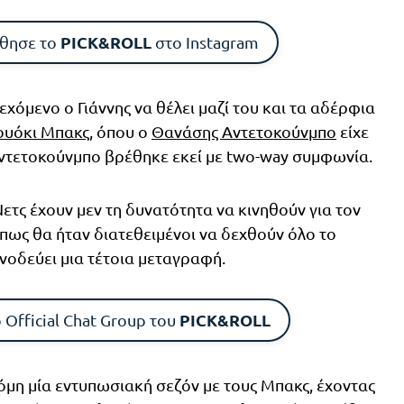
PICK&ROLL
θησε το
στο Instagram
εχόμενο ο Γιάννης να θέλει μαζί του και τα αδέρφια
ουόκι Μπακς
, όπου ο
Θανάσης Αντετοκούνμπο
είχε
Αντετοκούνμπο βρέθηκε εκεί με two-way συμφωνία.
Νετς έχουν μεν τη δυνατότητα να κινηθούν για τον
 πως θα ήταν διατεθειμένοι να δεχθούν όλο το
νοδεύει μια τέτοια μεταγραφή.
PICK&ROLL
 Official Chat Group του
όμη μία εντυπωσιακή σεζόν με τους Μπακς, έχοντας