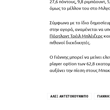
27,6 πόντους, 9,8 ριμπάουντ, 5
όμως το μέλλον του στο Μιλγ
Σύμφωνα με το ίδιο δημοσίευ
στην αγορά, αναμένεται να υπ
Πόρτλαντ Τρέιλ Μπλέιζερς
και
πιθανοί διεκδικητές.
Ο Γιάννης μπορεί να μείνει ε
player option των 62,8 εκατο
αυξάνει την πίεση στους Μπακ
ΆΛΕΞ ΑΝΤΕΤΟΚΟΎΝΜΠΟ
ΓΙΆΝΝΗ