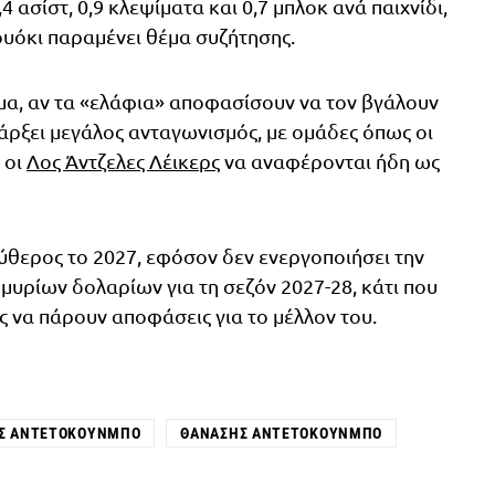
,4 ασίστ, 0,9 κλεψίματα και 0,7 μπλοκ ανά παιχνίδι,
ουόκι παραμένει θέμα συζήτησης.
μα, αν τα «ελάφια» αποφασίσουν να τον βγάλουν
άρξει μεγάλος ανταγωνισμός, με ομάδες όπως οι
 οι
Λος Άντζελες Λέικερς
να αναφέρονται ήδη ως
λεύθερος το 2027, εφόσον δεν ενεργοποιήσει την
μμυρίων δολαρίων για τη σεζόν 2027-28, κάτι που
ς να πάρουν αποφάσεις για το μέλλον του.
Σ ΑΝΤΕΤΟΚΟΎΝΜΠΟ
ΘΑΝΆΣΗΣ ΑΝΤΕΤΟΚΟΎΝΜΠΟ