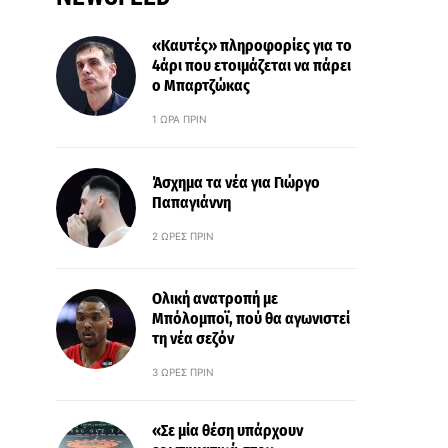
«Καυτές» πληροφορίες για το
4άρι που ετοιμάζεται να πάρει
ο Μπαρτζώκας
1 ΏΡΑ ΠΡΙΝ
Άσχημα τα νέα για Γιώργο
Παπαγιάννη
2 ΏΡΕΣ ΠΡΙΝ
Ολική ανατροπή με
Μπόλομποϊ, πού θα αγωνιστεί
τη νέα σεζόν
3 ΏΡΕΣ ΠΡΙΝ
«Σε μία θέση υπάρχουν