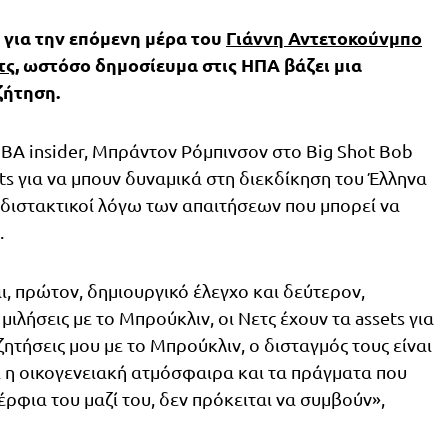
 για την επόμενη μέρα του
Γιάννη Αντετοκούνμπο
τς
, ωστόσο δημοσίευμα στις ΗΠΑ βάζει μια
ζήτηση.
A insider, Μπράντον Ρόμπινσον στο Big Shot Bob
ets για να μπουν δυναμικά στη διεκδίκηση του Έλληνα
 διστακτικοί λόγω των απαιτήσεων που μπορεί να
.
αι, πρώτον, δημιουργικό έλεγχο και δεύτερον,
ιλήσεις με το Μπρούκλιν, οι Νετς έχουν τα assets για
ζητήσεις μου με το Μπρούκλιν, ο δισταγμός τους είναι
αι η οικογενειακή ατμόσφαιρα και τα πράγματα που
έρφια του μαζί του, δεν πρόκειται να συμβούν»,