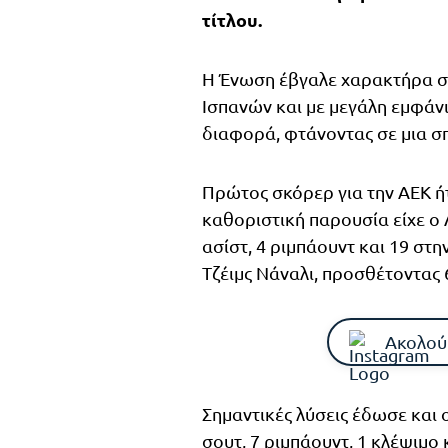
τίτλου.
Η Ένωση έβγαλε χαρακτήρα σε
Ισπανών και με μεγάλη εμφάνι
διαφορά, φτάνοντας σε μια σπ
Πρώτος σκόρερ για την ΑΕΚ ή
καθοριστική παρουσία είχε ο 
ασίστ, 4 ριμπάουντ και 19 στη
Τζέιμς Νάναλι, προσθέτοντας 6
Ακολού
Σημαντικές λύσεις έδωσε και 
σουτ, 7 ριμπάουντ, 1 κλέψιμο