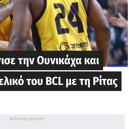
ισε την Ουνικάχα και
λικό του BCL με τη Ρίτας
Advertisement