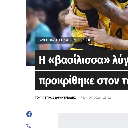
BASKETBALL CHAMPIONS LEAGUE
Η «βασίλισσα» λύγ
προκρίθηκε στον τε
ΤΟΥ
ΠΈΤΡΟΣ ΔΗΜΗΤΡΙΆΔΗΣ
7 ΜΑΪ́ΟΥ 2026 | 23:52