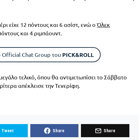
έρι είχε 12 πόντους και 6 ασίστ, ενώ ο
Όλεκ
όντους και 4 ριμπάουντ.
PICK&ROLL
 Official Chat Group του
μεγάλο τελικό, όπου θα αντιμετωπίσει το Σάββατο
ωρίτερα απέκλεισε την Τενερίφη.
Tweet
Share
Share