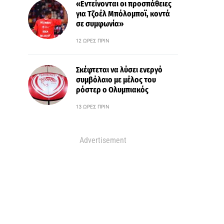
«Εντείνονται οι προσπάθειες
για Τζοέλ Μπόλομποϊ, κοντά
σε συμφωνία»
12 ΏΡΕΣ ΠΡΙΝ
Σκέφτεται να λύσει ενεργό
συμβόλαιο με μέλος του
ρόστερ ο Ολυμπιακός
13 ΏΡΕΣ ΠΡΙΝ
Advertisement