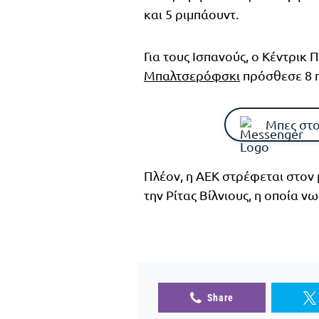
και 5 ριμπάουντ.
Για τους Ισπανούς, ο Κέντρικ Π
Μπαλτσερόφσκι
πρόσθεσε 8 π
Μπες στο
Πλέον, η ΑΕΚ στρέφεται στον 
την Ρίτας Βίλνιους, η οποία ν
Share