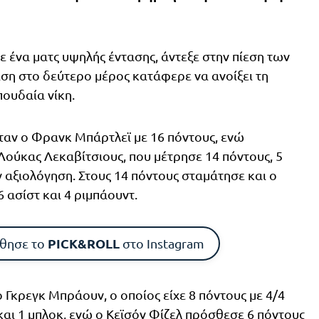
 ένα ματς υψηλής έντασης, άντεξε στην πίεση των
ση στο δεύτερο μέρος κατάφερε να ανοίξει τη
ουδαία νίκη.
ταν ο Φρανκ Μπάρτλεϊ με 16 πόντους, ενώ
Λούκας Λεκαβίτσιους, που μέτρησε 14 πόντους, 5
ν αξιολόγηση. Στους 14 πόντους σταμάτησε και ο
 ασίστ και 4 ριμπάουντ.
PICK&ROLL
θησε το
στο Instagram
ο Γκρεγκ Μπράουν, ο οποίος είχε 8 πόντους με 4/4
 και 1 μπλοκ, ενώ ο Κεϊσόν Φίζελ πρόσθεσε 6 πόντους