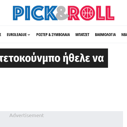
Σ
EUROLEAGUE
ΡΟΣΤΕΡ & ΣΥΜΒΟΛΑΙΑ
ΜΠΑΤΖΕΤ
ΒΑΘΜΟΛΟΓΙΑ
ΝΒ
ντετοκούνμπο ήθελε να
Advertisement