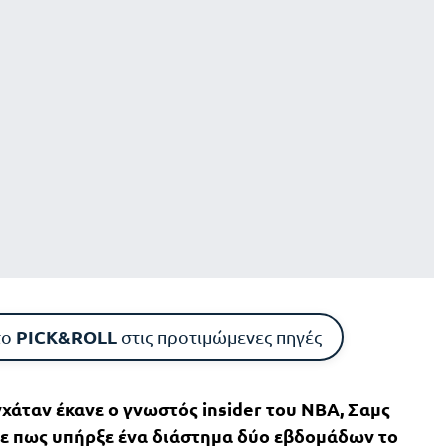
PICK&ROLL
το
στις προτιμώμενες πηγές
ταν έκανε ο γνωστός insider του ΝΒΑ, Σαμς
ψε πως υπήρξε ένα διάστημα δύο εβδομάδων το