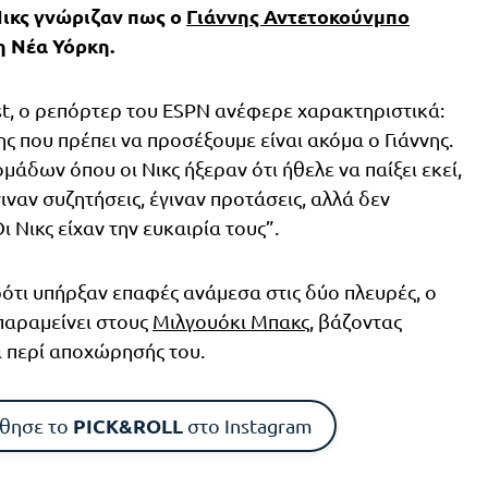
 Νικς γνώριζαν πως ο
Γιάννης Αντετοκούνμπο
η Νέα Υόρκη.
st, ο ρεπόρτερ του ESPN ανέφερε χαρακτηριστικά:
ης που πρέπει να προσέξουμε είναι ακόμα ο Γιάννης.
άδων όπου οι Νικς ήξεραν ότι ήθελε να παίξει εκεί,
γιναν συζητήσεις, έγιναν προτάσεις, αλλά δεν
Νικς είχαν την ευκαιρία τους”.
ότι υπήρξαν επαφές ανάμεσα στις δύο πλευρές, ο
παραμείνει στους
Μιλγουόκι Μπακς
, βάζοντας
 περί αποχώρησής του.
PICK&ROLL
θησε το
στο Instagram