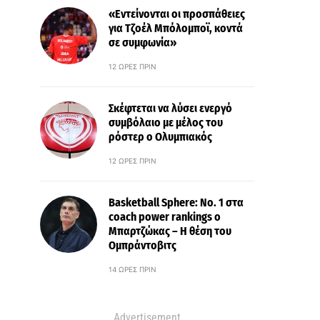
«Εντείνονται οι προσπάθειες
για Τζοέλ Μπόλομποϊ, κοντά
σε συμφωνία»
12 ΏΡΕΣ ΠΡΙΝ
Σκέφτεται να λύσει ενεργό
συμβόλαιο με μέλος του
ρόστερ ο Ολυμπιακός
12 ΏΡΕΣ ΠΡΙΝ
Basketball Sphere: No. 1 στα
coach power rankings ο
Μπαρτζώκας – Η θέση του
Ομπράντοβιτς
14 ΏΡΕΣ ΠΡΙΝ
Advertisement