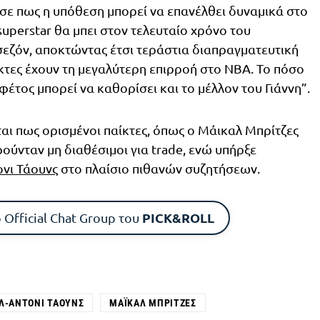
σε πως η υπόθεση μπορεί να επανέλθει δυναμικά στο
uperstar θα μπει στον τελευταίο χρόνο του
σεζόν, αποκτώντας έτσι τεράστια διαπραγματευτική
αίκτες έχουν τη μεγαλύτερη επιρροή στο ΝΒΑ. Το πόσο
έτος μπορεί να καθορίσει και το μέλλον του Γιάννη”.
ται πως ορισμένοι παίκτες, όπως ο Μάικαλ Μπρίτζες
ούνταν μη διαθέσιμοι για trade, ενώ υπήρξε
νι Τάουνς
στο πλαίσιο πιθανών συζητήσεων.
PICK&ROLL
 Official Chat Group του
Λ-ΆΝΤΟΝΙ ΤΆΟΥΝΣ
ΜΆΙΚΑΛ ΜΠΡΊΤΖΕΣ