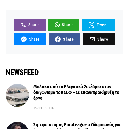
Share
Share
Tweet
Share
Share
Share
NEWSFEED
Μπλόκο από το Ελεγκτικό Συνέδριο στον
διαγωνισμό του ΣΕΦ – Σε επαναπροκήρυξη το
έργο
15 ΛΕΠΤΆ ΠΡΙΝ
Στρέφεται προς EuroLeague ο Ολυμπιακός για