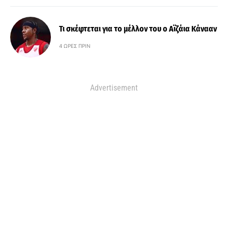
Τι σκέφτεται για το μέλλον του ο Αϊζάια Κάνααν
4 ΏΡΕΣ ΠΡΙΝ
Advertisement