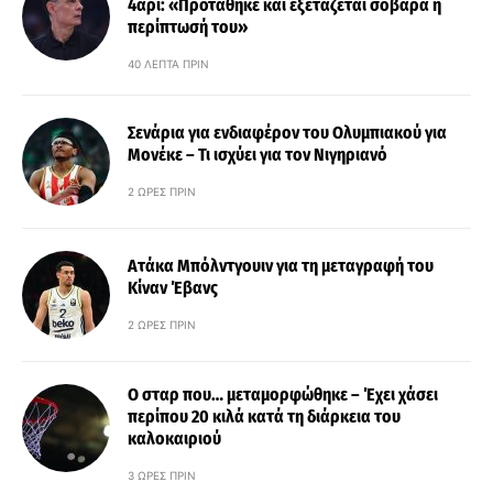
4άρι: «Προτάθηκε και εξετάζεται σοβαρά η
περίπτωσή του»
40 ΛΕΠΤΆ ΠΡΙΝ
Σενάρια για ενδιαφέρον του Ολυμπιακού για
Μονέκε – Τι ισχύει για τον Νιγηριανό
2 ΏΡΕΣ ΠΡΙΝ
Ατάκα Μπόλντγουιν για τη μεταγραφή του
Κίναν Έβανς
2 ΏΡΕΣ ΠΡΙΝ
Ο σταρ που… μεταμορφώθηκε – Έχει χάσει
περίπου 20 κιλά κατά τη διάρκεια του
καλοκαιριού
3 ΏΡΕΣ ΠΡΙΝ