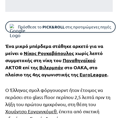
Πρόσθεσε το
PICK&ROLL
στις προτιμώμενες πηγές
Ένα μικρό μπέρδεμα στάθηκε αρκετό για να
μείνει ο
Νίκος Ρογκαβόπουλος
χωρίς λεπτό
συμμετοχής στη νίκη του
Παναθηναϊκού
AKTOR επί της
Βιλερμπάν
στο ΟΑΚΑ, στο
πλαίσιο της 4ης αγωνιστικής της
EuroLeague
.
Ο Έλληνας σμολ φόργουορντ ήταν έτοιμος να
περάσει στο glass floor περίπου 2,5 λεπτά πριν τη
λήξη του πρώτου ημιχρόνου, στη θέση του
Χουάντσο Ερνανγκόμεθ
, έπειτα από σχετική