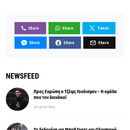
Share
Share
Tweet
Share
Share
Share
NEWSFEED
Προς Ευρώπη ο Τζέιμς Γουάισμαν – Η ομάδα
που τον διεκδικεί
28 ΛΕΠΤΆ ΠΡΙΝ
Τα δεδομένα για Μποθ Γκατς και Ολυμπιακό