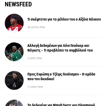
NEWSFEED
Τι σκέφτεται για το μέλλον του ο Αϊζάια Κάνααν
46 ΛΕΠΤΆ ΠΡΙΝ
Αλλαγή δεδομένων για Λόνι Γουόκερ και
Νάγκετς – Τι προβλέπει το συμβόλαιό του
2 ΏΡΕΣ ΠΡΙΝ
Προς Ευρώπη ο Τζέιμς Γουάισμαν – Η ομάδα
που τον διεκδικεί
11 ΏΡΕΣ ΠΡΙΝ
Τα δεδομένα για Μποθ Γκατς και Ολυμπιακό