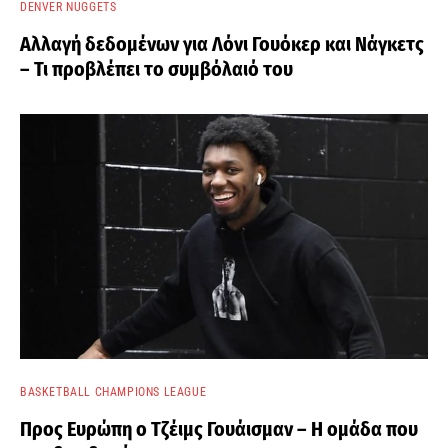
DENVER NUGGETS
Αλλαγή δεδομένων για Λόνι Γουόκερ και Νάγκετς
– Τι προβλέπει το συμβόλαιό του
BASKETBALL CHAMPIONS LEAGUE
Προς Ευρώπη ο Τζέιμς Γουάισμαν – Η ομάδα που