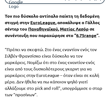
Τον πιο δύσκολο αντίπαλο παίκτη τη δεδομένη
στιγμή στην
EuroLeague
, αποκάλυψε ο Γάλλος
σέντερ του
Παναθηναϊκού
,
Ματίας Λεσόρ
σε
συνέντευξη που παραχώρησε στο “
6.75range
“.
“Πρέπει να σκεφτώ. Στο ένας εναντίον ενός τον
Σιλβέν Φρανσίσκο είναι δύσκολο να τον
μαρκάρεις. Νομίζω ότι στο ένας-εναντίον-ενός
είναι από τους δυσκολότερους γκαρντ για να
μαρκάρεις στην EuroLeague – όταν είναι σε καλή
μέρα. Δεν ήθελα να πω κάποιον ψηλό γιατί
αλλάζουμε στο pick and roll”, υπογράμμισε ο σταρ
των “πρασίνων”.