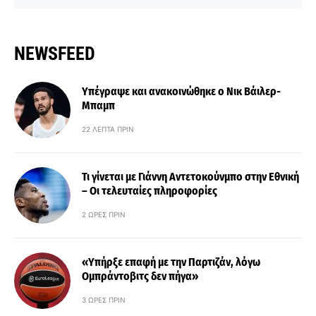
NEWSFEED
Υπέγραψε και ανακοινώθηκε ο Νικ Βάιλερ-
Μπαμπ
22 ΛΕΠΤΆ ΠΡΙΝ
Τι γίνεται με Γιάννη Αντετοκούνμπο στην Εθνική
– Οι τελευταίες πληροφορίες
2 ΏΡΕΣ ΠΡΙΝ
«Υπήρξε επαφή με την Παρτιζάν, λόγω
Ομπράντοβιτς δεν πήγα»
3 ΏΡΕΣ ΠΡΙΝ