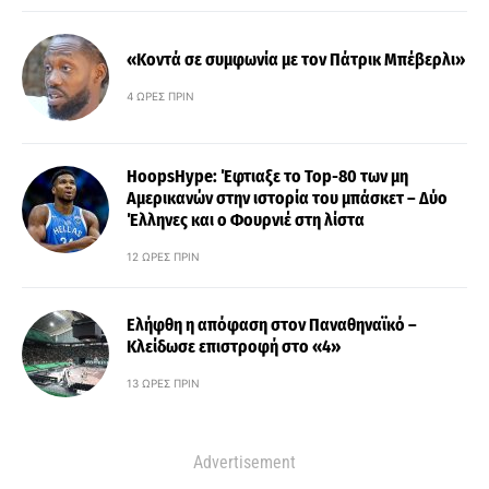
«Κοντά σε συμφωνία με τον Πάτρικ Μπέβερλι»
4 ΏΡΕΣ ΠΡΙΝ
HoopsHype: Έφτιαξε το Top-80 των μη
Αμερικανών στην ιστορία του μπάσκετ – Δύο
Έλληνες και ο Φουρνιέ στη λίστα
12 ΏΡΕΣ ΠΡΙΝ
Ελήφθη η απόφαση στον Παναθηναϊκό –
Κλείδωσε επιστροφή στο «4»
13 ΏΡΕΣ ΠΡΙΝ
Advertisement