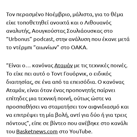
Τον περασμένο Νοέμβριο, μάλιστα, για το θέμα
είχε τοποθετηθεί ανοιχτά και ο Λιθουανός
αναλυτής, Αουγκούστας Σουλιάουσκας στο
“Urbonus” podcast, στην ανάλυση που έκανε μετά
το ντέρμπι “αιωνίων” στο ΟΑΚΑ.
“Είναι ο… κανόνας
Αταμάν
με τις τεχνικές ποινές.
Το είχε πει αυτό ο Τοντ Γουόρνικ, ο ειδικός
διαιτησίας, σε ένα από τα επεισόδια. Ο κανόνας
Αταμάν, είναι όταν ένας προπονητής παίρνει
επίτηδες μια τεχνική ποινή, ούτως ώστε να
προσπαθήσει να σταματήσει τον αιφνιδιασμό και
να επιτρέψει τη μία βολή, αντί για δύο ή για τρεις
πόντους”, είπε σε βίντεο που ανέβηκε στο κανάλι
του
Basketnews.com
στο YouTube.