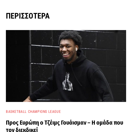
ΠΕΡΙΣΣΌΤΕΡΑ
BASKETBALL CHAMPIONS LEAGUE
Προς Ευρώπη ο Τζέιμς Γουάισμαν – Η ομάδα που
τον διεκδικεί