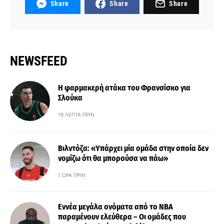
Share
Share
Share
NEWSFEED
Η φαρμακερή ατάκα του Φρανσίσκο για
Σλούκα
19 ΛΕΠΤΆ ΠΡΙΝ
Βιλντόζα: «Υπάρχει μία ομάδα στην οποία δεν
νομίζω ότι θα μπορούσα να πάω»
1 ΏΡΑ ΠΡΙΝ
Εννέα μεγάλα ονόματα από το ΝΒΑ
παραμένουν ελεύθερα – Οι ομάδες που