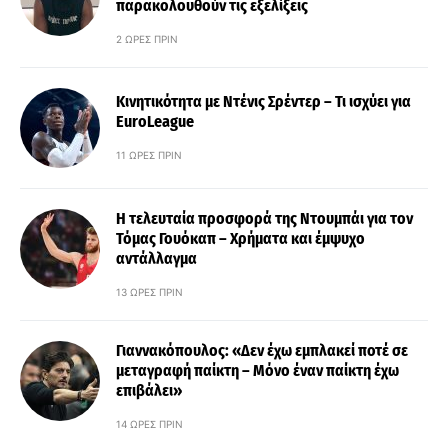
παρακολουθούν τις εξελίξεις
2 ΏΡΕΣ ΠΡΙΝ
Κινητικότητα με Ντένις Σρέντερ – Τι ισχύει για
EuroLeague
11 ΏΡΕΣ ΠΡΙΝ
Η τελευταία προσφορά της Ντουμπάι για τον
Τόμας Γουόκαπ – Χρήματα και έμψυχο
αντάλλαγμα
13 ΏΡΕΣ ΠΡΙΝ
Γιαννακόπουλος: «Δεν έχω εμπλακεί ποτέ σε
μεταγραφή παίκτη – Μόνο έναν παίκτη έχω
επιβάλει»
14 ΏΡΕΣ ΠΡΙΝ