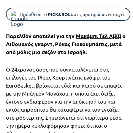
Πρόσθεσε το
PICK&ROLL
στις προτιμώμενες πηγές
Παρελθόν αποτελεί για την
Μακάμπι Τελ Αβίβ
ο
Λιθουανός γκαρντ, Ρόκας Γιοκουμπάιτις, μετά
από μόλις μια σεζόν στο Ισραήλ.
Ο 24χρονος άσος που συγκαταλέγεται στις
επιλογές του Ρίμας Κουρτινάιτις ενόψει του
EuroBasket
, βρίσκεται εδώ και καιρό σε επαφές
με την
Μπάγερν Μονάχου
, η οποία έχει δείξει
έντονο ενδιαφέρον για την απόκτησή του και
εκτός απροόπτου θα καταφέρει να τον εντάξει
στο ρόστερ της. Σημειώνεται ότι νωρίτερα μέσα
την ημέρα κυκλοφόρησαν φήμες ότι και ο