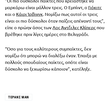
“Οι πιο δύσκολοι παίκτες που χρειάστηκε να
μαρκάρω είναι μάλλον τρεις. Ο Εμπίιντ, ο
Γιόκιτς
και ο
Κάιρι Ίρβινγκ
. Νομίζω πως αυτοί οι τρεις
είναι οι πιο δύσκολοι όταν παίζεις απέναντί τους”,
είπε ο πρώην άσος των
Λος Άντζελες Κλίπερς
που
βρέθηκε πριν λίγες ημέρες στο Βελιγράδι.
“Όσο για τους καλύτερους συμπαίκτες, δεν
νομίζω ότι μπορώ να διαλέξω έναν. Έπαιξα με
πολλούς σπουδαίους παίκτες, οπότε είναι
δύσκολο να ξεχωρίσω κάποιον”, κατέληξε.
ΤΈΡΑΝΣ ΜΑΝ