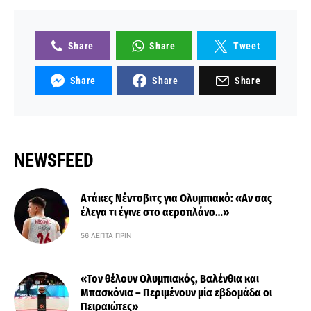
Share
Share
Tweet
Share
Share
Share
NEWSFEED
Ατάκες Νέντοβιτς για Ολυμπιακό: «Αν σας
έλεγα τι έγινε στο αεροπλάνο…»
56 ΛΕΠΤΆ ΠΡΙΝ
«Τον θέλουν Ολυμπιακός, Βαλένθια και
Μπασκόνια – Περιμένουν μία εβδομάδα οι
Πειραιώτες»