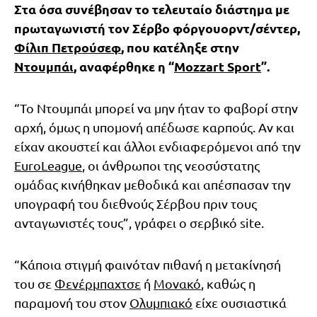
Στα όσα συνέβησαν το τελευταίο διάστημα με
πρωταγωνιστή τον Σέρβο φόργουορντ/σέντερ,
Φίλιπ Πετρούσεφ
, που κατέληξε στην
Ντουμπάι
, αναφέρθηκε η “
Mozzart Sport
”.
“Το Ντουμπάι μπορεί να μην ήταν το φαβορί στην
αρχή, όμως η υπομονή απέδωσε καρπούς. Αν και
είχαν ακουστεί και άλλοι ενδιαφερόμενοι από την
EuroLeague
, οι άνθρωποι της νεοσύστατης
ομάδας κινήθηκαν μεθοδικά και απέσπασαν την
υπογραφή του διεθνούς Σέρβου πριν τους
ανταγωνιστές τους”, γράφει ο σερβικό site.
“Κάποια στιγμή φαινόταν πιθανή η μετακίνησή
του σε
Φενέρμπαχτσε
ή
Μονακό
, καθώς η
παραμονή του στον
Ολυμπιακό
είχε ουσιαστικά