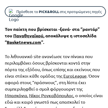
Πρόσθεσε το
PICK&ROLL
στις προτιμώμενες πηγές
Τον παίκτη που βρίσκεται -ξανά- στα “ραντάρ”
του
Παναθηναϊκού
, αποκάλυψε η ιστοσελίδα
“
Basketnews.com
”.
Το λιθουανικό site ανανέωσε τον πίνακα που
περιλαμβάνει όσους βρίσκονται κοντά στην
πόρτα της εξόδου, όπως επίσης και εκείνους που
είναι στόχοι κάθε ομάδας της
EuroLeague
. Όσον
αφορά στους “πράσινους”, στη λίστα έχει
συμπεριληφθεί ο σμολ φόργουορντ της
Μπασκόνια
,
Νίκος Ρογκαβόπουλος
, ο οποίος είναι
εδώ και καιρό γνωστό πως απασχολεί το