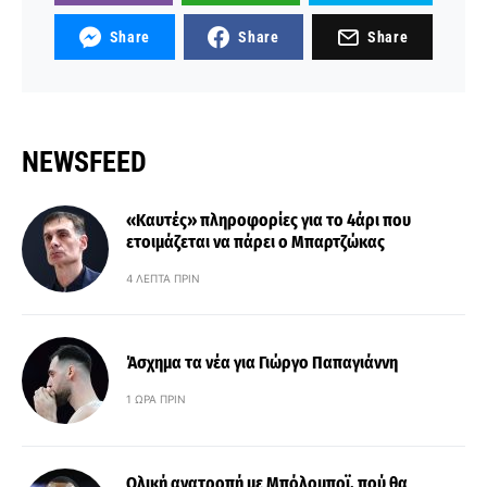
Share
Share
Share
NEWSFEED
«Καυτές» πληροφορίες για το 4άρι που
ετοιμάζεται να πάρει ο Μπαρτζώκας
4 ΛΕΠΤΆ ΠΡΙΝ
Άσχημα τα νέα για Γιώργο Παπαγιάννη
1 ΏΡΑ ΠΡΙΝ
Ολική ανατροπή με Μπόλομποϊ, πού θα