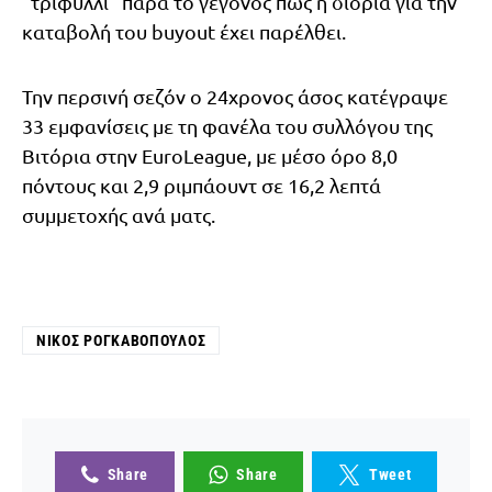
“τριφύλλι” παρά το γεγονός πως η διορία για την
καταβολή του buyout έχει παρέλθει.
Την περσινή σεζόν ο 24χρονος άσος κατέγραψε
33 εμφανίσεις με τη φανέλα του συλλόγου της
Βιτόρια στην EuroLeague, με μέσο όρο 8,0
πόντους και 2,9 ριμπάουντ σε 16,2 λεπτά
συμμετοχής ανά ματς.
ΝΊΚΟΣ ΡΟΓΚΑΒΌΠΟΥΛΟΣ
Share
Share
Tweet