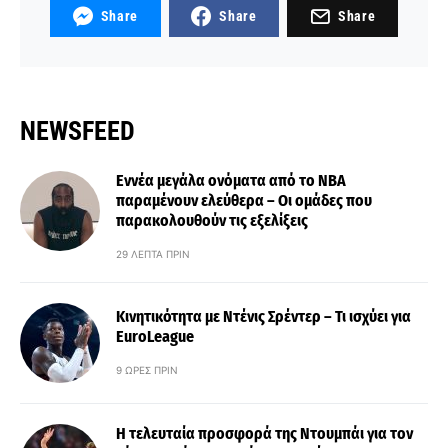
Share
Share
Share
NEWSFEED
Εννέα μεγάλα ονόματα από το ΝΒΑ
παραμένουν ελεύθερα – Οι ομάδες που
παρακολουθούν τις εξελίξεις
29 ΛΕΠΤΆ ΠΡΙΝ
Κινητικότητα με Ντένις Σρέντερ – Τι ισχύει για
EuroLeague
9 ΏΡΕΣ ΠΡΙΝ
Η τελευταία προσφορά της Ντουμπάι για τον