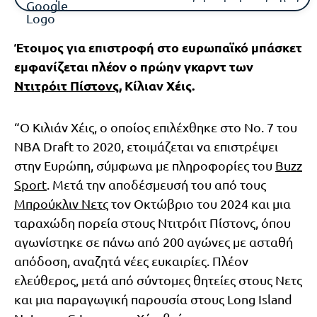
Έτοιμος για επιστροφή στο ευρωπαϊκό μπάσκετ
εμφανίζεται πλέον ο πρώην γκαρντ των
Ντιτρόιτ Πίστονς
, Κίλιαν Χέις.
“Ο Κιλιάν Χέις, ο οποίος επιλέχθηκε στο Νο. 7 του
NBA Draft το 2020, ετοιμάζεται να επιστρέψει
στην Ευρώπη, σύμφωνα με πληροφορίες του
Buzz
Sport
. Μετά την αποδέσμευσή του από τους
Μπρούκλιν Νετς
τον Οκτώβριο του 2024 και μια
ταραχώδη πορεία στους Ντιτρόιτ Πίστονς, όπου
αγωνίστηκε σε πάνω από 200 αγώνες με ασταθή
απόδοση, αναζητά νέες ευκαιρίες. Πλέον
ελεύθερος, μετά από σύντομες θητείες στους Νετς
και μια παραγωγική παρουσία στους Long Island