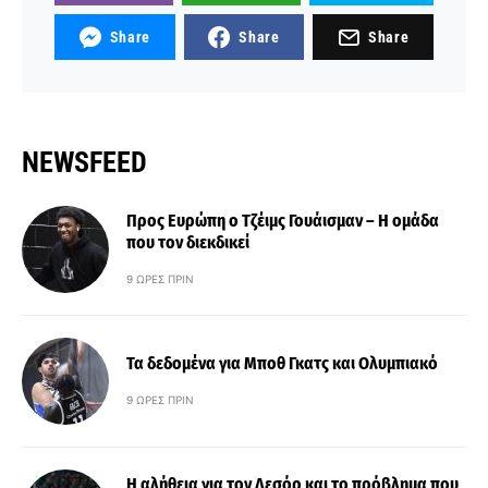
Share
Share
Share
NEWSFEED
Προς Ευρώπη ο Τζέιμς Γουάισμαν – Η ομάδα
που τον διεκδικεί
9 ΏΡΕΣ ΠΡΙΝ
Τα δεδομένα για Μποθ Γκατς και Ολυμπιακό
9 ΏΡΕΣ ΠΡΙΝ
Η αλήθεια για τον Λεσόρ και το πρόβλημα που