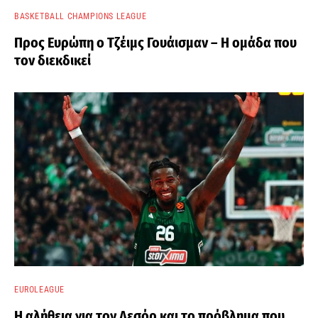
BASKETBALL CHAMPIONS LEAGUE
Προς Ευρώπη ο Τζέιμς Γουάισμαν – Η ομάδα που
τον διεκδικεί
EUROLEAGUE
Η αλήθεια για τον Λεσόρ και το πρόβλημα που