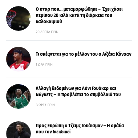
Ο σταρ που… μεταμορφώθηκε – Έχει χάσει
περίπου 20 κιλά κατά τη διάρκεια του
καλοκαιριού
20 ΛΕΠΤΆ ΠΡΙΝ
Τι σκέφτεται για το μέλλον του ο Αϊζάια Κάνααν
1 ΏΡΑ ΠΡΙΝ
Αλλαγή δεδομένων για Λόνι Γουόκερ και
Νάγκετς – Τι προβλέπει το συμβόλαιό του
3 ΏΡΕΣ ΠΡΙΝ
Προς Ευρώπη ο Τζέιμς Γουάισμαν – Η ομάδα
που τον διεκδικεί