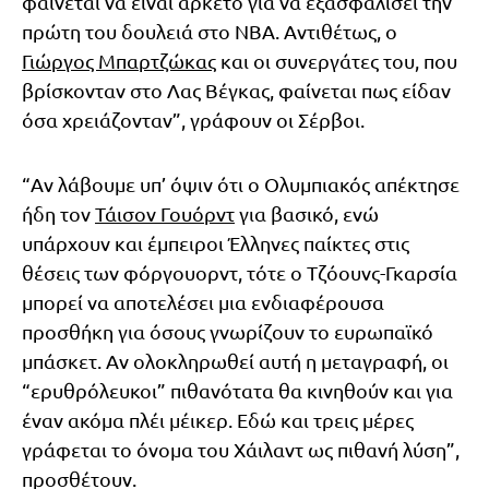
φαίνεται να είναι αρκετό για να εξασφαλίσει την
πρώτη του δουλειά στο ΝΒΑ. Αντιθέτως, ο
Γιώργος Μπαρτζώκας
και οι συνεργάτες του, που
βρίσκονταν στο Λας Βέγκας, φαίνεται πως είδαν
όσα χρειάζονταν”, γράφουν οι Σέρβοι.
“Αν λάβουμε υπ’ όψιν ότι ο Ολυμπιακός απέκτησε
ήδη τον
Τάισον Γουόρντ
για βασικό, ενώ
υπάρχουν και έμπειροι Έλληνες παίκτες στις
θέσεις των φόργουορντ, τότε ο Τζόουνς-Γκαρσία
μπορεί να αποτελέσει μια ενδιαφέρουσα
προσθήκη για όσους γνωρίζουν το ευρωπαϊκό
μπάσκετ. Αν ολοκληρωθεί αυτή η μεταγραφή, οι
“ερυθρόλευκοι” πιθανότατα θα κινηθούν και για
έναν ακόμα πλέι μέικερ. Εδώ και τρεις μέρες
γράφεται το όνομα του Χάιλαντ ως πιθανή λύση”,
προσθέτουν.