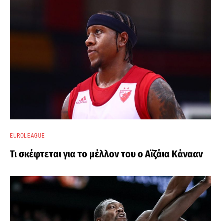
EUROLEAGUE
Τι σκέφτεται για το μέλλον του ο Αϊζάια Κάνααν