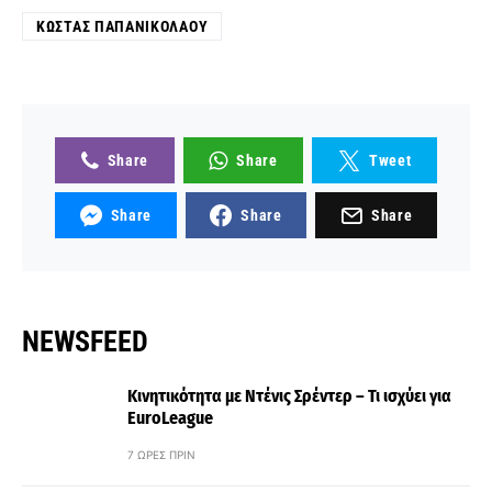
ΚΏΣΤΑΣ ΠΑΠΑΝΙΚΟΛΆΟΥ
Share
Share
Tweet
Share
Share
Share
NEWSFEED
Κινητικότητα με Ντένις Σρέντερ – Τι ισχύει για
EuroLeague
7 ΏΡΕΣ ΠΡΙΝ