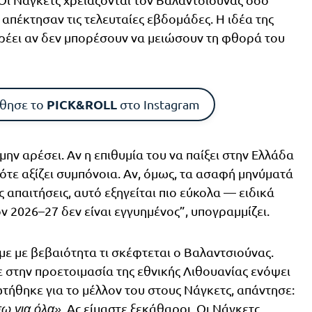
 απέκτησαν τις τελευταίες εβδομάδες. Η ιδέα της
ρρέει αν δεν μπορέσουν να μειώσουν τη φθορά του
PICK&ROLL
θησε το
στο Instagram
ην αρέσει. Αν η επιθυμία του να παίξει στην Ελλάδα
 τότε αξίζει συμπόνοια. Αν, όμως, τα ασαφή μηνύματά
ς απαιτήσεις, αυτό εξηγείται πιο εύκολα — ειδικά
ν 2026–27 δεν είναι εγγυημένος”, υπογραμμίζει.
με με βεβαιότητα τι σκέφτεται ο Βαλαντσιούνας.
 στην προετοιμασία της εθνικής Λιθουανίας ενόψει
ωτήθηκε για το μέλλον του στους Νάγκετς, απάντησε:
. Ας είμαστε ξεκάθαροι. Οι Νάγκετς
σω για όλα»