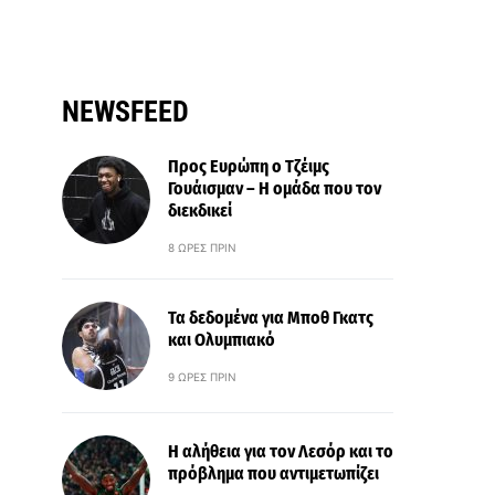
NEWSFEED
Προς Ευρώπη ο Τζέιμς
Γουάισμαν – Η ομάδα που τον
διεκδικεί
8 ΏΡΕΣ ΠΡΙΝ
Τα δεδομένα για Μποθ Γκατς
και Ολυμπιακό
9 ΏΡΕΣ ΠΡΙΝ
Η αλήθεια για τον Λεσόρ και το
πρόβλημα που αντιμετωπίζει