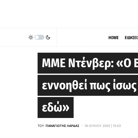
HOME
ΕΙΔΗΣΕΙ
DENVER NUGGETS
ΜΜΕ Ντένβερ: «Ο 
εννοηθεί πως ίσως 
εδώ»
ΤΟΥ
ΠΑΝΑΓΙΏΤΗΣ ΛΆΡΔΑΣ
18 ΙΟΥΛΊΟΥ 2025 | 15:03