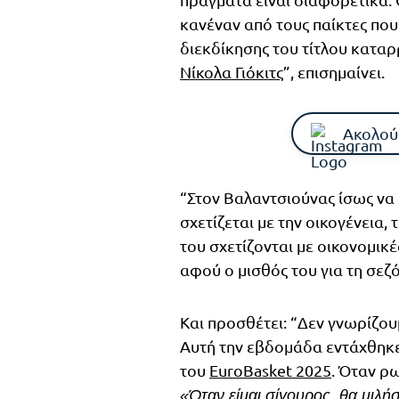
κανέναν από τους παίκτες που
διεκδίκησης του τίτλου κατα
Νίκολα Γιόκιτς
”, επισημαίνει.
Ακολού
“Στον Βαλαντσιούνας ίσως να μ
σχετίζεται με την οικογένεια,
του σχετίζονται με οικονομικέ
αφού ο μισθός του για τη σεζό
Και προσθέτει: “Δεν γνωρίζου
Αυτή την εβδομάδα εντάχθηκε
του
EuroBasket 2025
. Όταν ρ
«Όταν είμαι σίγουρος, θα μιλή