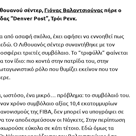
ιθουανού σέντερ,
Γιόνας Βαλαντσιούνας
πήρε ο
ας “Denver Post”, Τρόι Ρενκ.
α από ασαφή σχόλια, έχει αφήσει να εννοηθεί πως
ι εδώ. Ο Λιθουανός σέντερ συναντήθηκε με τον
ροσφέρει τριετές συμβόλαιο. Το “τριφύλλι” φαίνεται
α τον ίδιο: πιο κοντά στην πατρίδα του, στην
ρωταγωνιστικό ρόλο που θυμίζει εκείνον που τον
ερε.
ει, ωστόσο, ένα μικρό… πρόβλημα: το συμβόλαιό του.
έναν χρόνο συμβόλαιο αξίας 10,4 εκατομμυρίων
ανονισμούς της FIBA, δεν μπορεί να υπογράψει σε
να τον αποδεσμεύσουν οι Νάγκετς. Στην περίπτωση
οχωρούσε εύκολα σε κάτι τέτοιο. Εδώ όμως τα
Οι Νάγκετς χρειάζονται τον Βαλαντσιούνας όσο