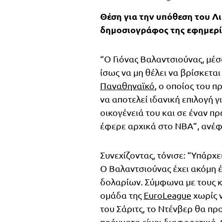
Θέση για την υπόθεση του Λ
δημοσιογράφος της εφημερίδ
“Ο Γιόνας Βαλαντσιούνας, μέσ
ίσως να μη θέλει να βρίσκετα
Παναθηναϊκό
, ο οποίος του π
να αποτελεί ιδανική επιλογή γι
οικογένειά του και σε έναν π
έφερε αρχικά στο ΝΒΑ”, ανέφ
Συνεχίζοντας, τόνισε: “Υπάρχ
Ο Βαλαντσιούνας έχει ακόμη 
δολαρίων. Σύμφωνα με τους κ
ομάδα της
EuroLeague
χωρίς 
του Σάριτς, το Ντένβερ θα πρ
πράγματα είναι διαφορετικά. 