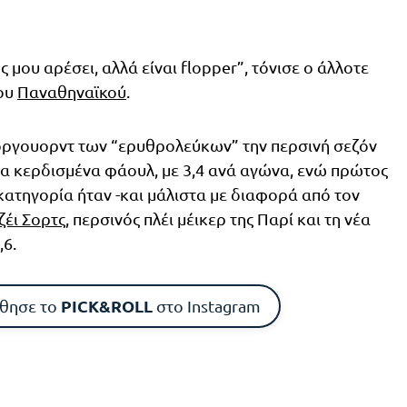
 μου αρέσει, αλλά είναι flopper”, τόνισε ο άλλοτε
ου
Παναθηναϊκού
.
όργουορντ των “ερυθρολεύκων” την περσινή σεζόν
α κερδισμένα φάουλ, με 3,4 ανά αγώνα, ενώ πρώτος
κατηγορία ήταν -και μάλιστα με διαφορά από τον
Τζέι Σορτς
, περσινός πλέι μέικερ της Παρί και τη νέα
,6.
PICK&ROLL
θησε το
στο Instagram