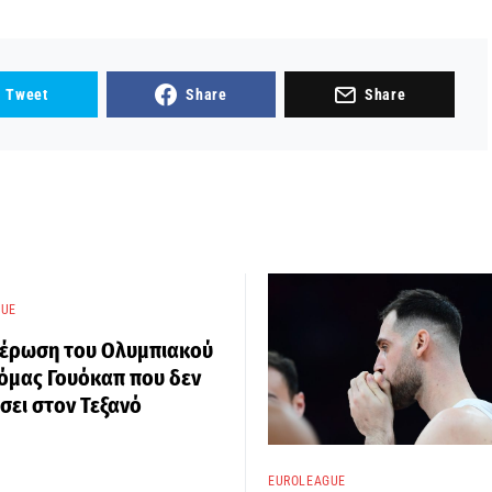
Tweet
Share
Share
GUE
μέρωση του Ολυμπιακού
όμας Γουόκαπ που δεν
σει στον Τεξανό
EUROLEAGUE