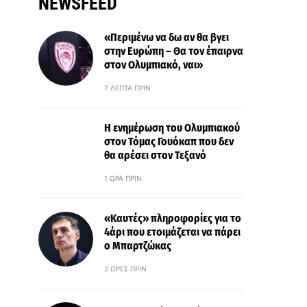
NEWSFEED
«Περιμένω να δω αν θα βγει
στην Ευρώπη – Θα τον έπαιρνα
στον Ολυμπιακό, ναι»
7 ΛΕΠΤΆ ΠΡΙΝ
Η ενημέρωση του Ολυμπιακού
στον Τόμας Γουόκαπ που δεν
θα αρέσει στον Τεξανό
1 ΏΡΑ ΠΡΙΝ
«Καυτές» πληροφορίες για το
4άρι που ετοιμάζεται να πάρει
ο Μπαρτζώκας
2 ΏΡΕΣ ΠΡΙΝ