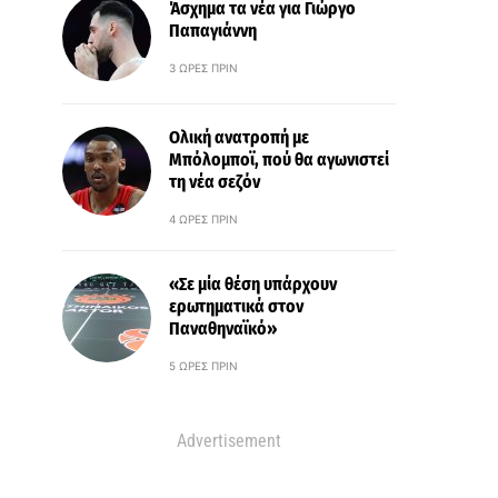
Άσχημα τα νέα για Γιώργο
Παπαγιάννη
3 ΏΡΕΣ ΠΡΙΝ
Ολική ανατροπή με
Μπόλομποϊ, πού θα αγωνιστεί
τη νέα σεζόν
4 ΏΡΕΣ ΠΡΙΝ
«Σε μία θέση υπάρχουν
ερωτηματικά στον
Παναθηναϊκό»
5 ΏΡΕΣ ΠΡΙΝ
Advertisement