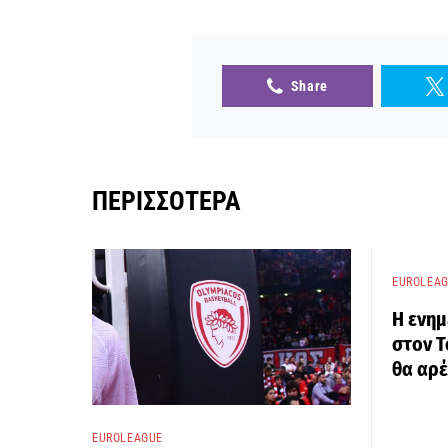
Share
ΠΕΡΙΣΣΌΤΕΡΑ
EUROLEA
Η ενη
στον Τ
θα αρέ
EUROLEAGUE