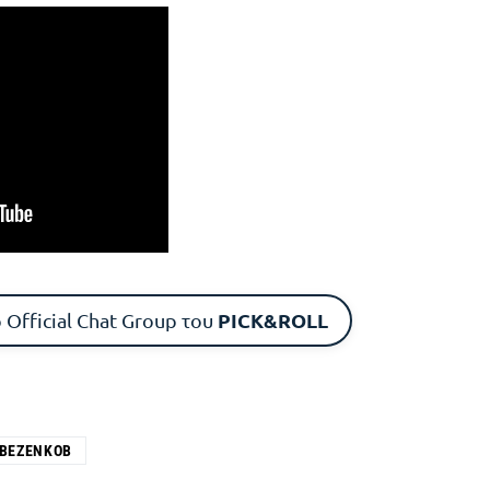
PICK&ROLL
 Official Chat Group του
 ΒΕΖΈΝΚΟΒ