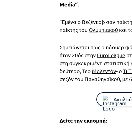
Media
“.
“Εμένα ο Βεζένκοβ σαν παίκτης
παίκτης του
Ολυμπιακού
και τ
Σημειώνεται πως ο πάουερ φ
ήταν 20ός στην
EuroLeague
στ
στη συγκεκριμένη στατιστική 
δεύτερο, Τεο
Μαλεντόν
- ο
Τι 
σεζόν του Παναθηναϊκού, με 6
Ακολού
Δείτε την εκπομπή: