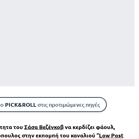
PICK&ROLL
το
στις προτιμώμενες πηγές
ότητα του
Σάσα Βεζένκοβ
να κερδίζει φάουλ,
πουλος στην εκπομπή του καναλιού “
Low Post