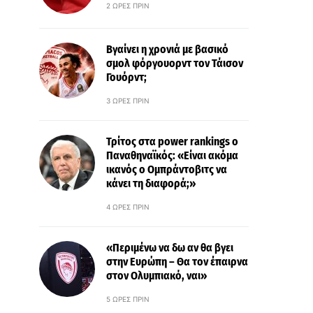
2 ΏΡΕΣ ΠΡΙΝ
Βγαίνει η χρονιά με βασικό
σμολ φόργουορντ τον Τάισον
Γουόρντ;
3 ΏΡΕΣ ΠΡΙΝ
Τρίτος στα power rankings ο
Παναθηναϊκός: «Είναι ακόμα
ικανός ο Ομπράντοβιτς να
κάνει τη διαφορά;»
4 ΏΡΕΣ ΠΡΙΝ
«Περιμένω να δω αν θα βγει
στην Ευρώπη – Θα τον έπαιρνα
στον Ολυμπιακό, ναι»
5 ΏΡΕΣ ΠΡΙΝ