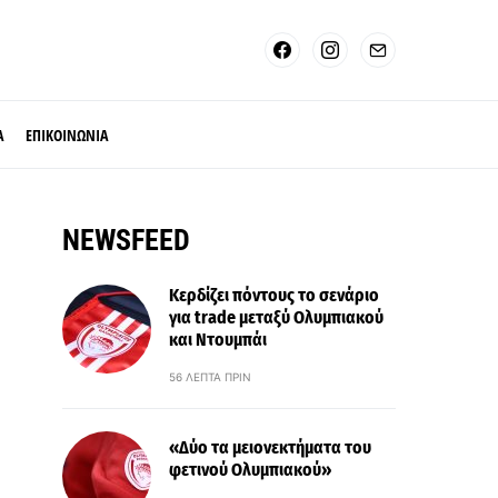
Α
ΕΠΙΚΟΙΝΩΝΙΑ
NEWSFEED
Κερδίζει πόντους το σενάριο
για trade μεταξύ Ολυμπιακού
και Ντουμπάι
56 ΛΕΠΤΆ ΠΡΙΝ
«Δύο τα μειονεκτήματα του
φετινού Ολυμπιακού»