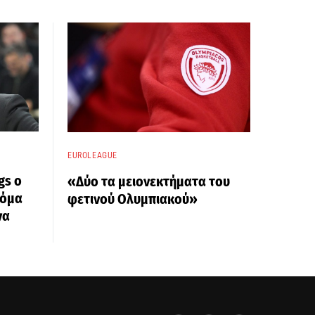
EUROLEAGUE
gs ο
«Δύο τα μειονεκτήματα του
κόμα
φετινού Ολυμπιακού»
να