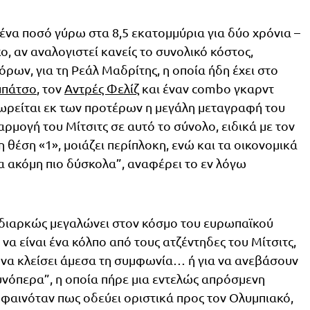
α ένα ποσό γύρω στα 8,5 εκατομμύρια για δύο χρόνια –
ο, αν αναλογιστεί κανείς το συνολικό κόστος,
ων, για τη Ρεάλ Μαδρίτης, η οποία ήδη έχει στο
μπάτσο
, τον
Αντρές Φελίζ
και έναν combo γκαρντ
εωρείται εκ των προτέρων η μεγάλη μεταγραφή του
ρμογή του Μίτσιτς σε αυτό το σύνολο, ειδικά με τον
 θέση «1», μοιάζει περίπλοκη, ενώ και τα οικονομικά
 ακόμη πιο δύσκολα”, αναφέρει το εν λόγω
 διαρκώς μεγαλώνει στον κόσμο του ευρωπαϊκού
να είναι ένα κόλπο από τους ατζέντηδες του Μίτσιτς,
να κλείσει άμεσα τη συμφωνία… ή για να ανεβάσουν
υνόπερα”, η οποία πήρε μια εντελώς απρόσμενη
 φαινόταν πως οδεύει οριστικά προς τον Ολυμπιακό,