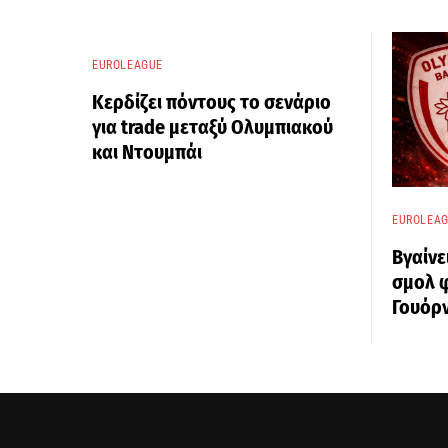
EUROLEAGUE
Κερδίζει πόντους το σενάριο
για trade μεταξύ Ολυμπιακού
και Ντουμπάι
EUROLEA
Βγαίνε
σμολ 
Γουόρν