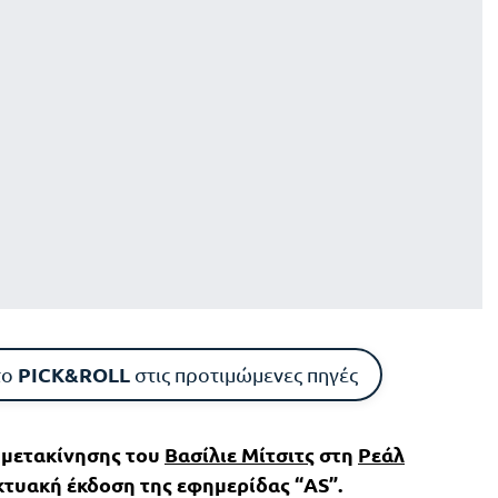
PICK&ROLL
το
στις προτιμώμενες πηγές
 μετακίνησης του
Βασίλιε Μίτσιτς
στη
Ρεάλ
ικτυακή έκδοση της εφημερίδας “AS”.