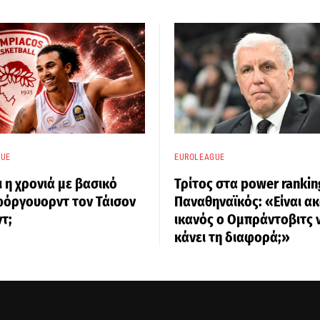
GUE
EUROLEAGUE
ι η χρονιά με βασικό
Τρίτος στα power rankin
φόργουορντ τον Τάισον
Παναθηναϊκός: «Είναι α
τ;
ικανός ο Ομπράντοβιτς 
κάνει τη διαφορά;»