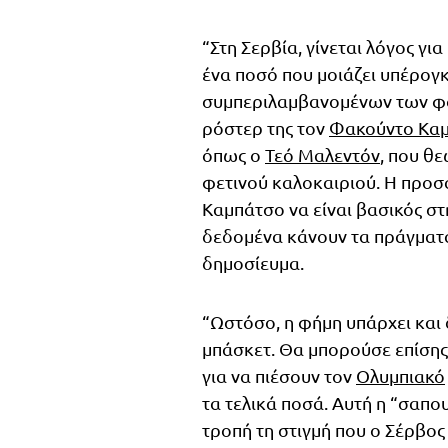
“Στη Σερβία, γίνεται λόγος γι
ένα ποσό που μοιάζει υπέρογκ
συμπεριλαμβανομένων των φόρ
ρόστερ της τον
Φακούντο Κα
όπως ο
Τεό Μαλεντόν
, που θ
φετινού καλοκαιριού. Η προσα
Καμπάτσο να είναι βασικός στη
δεδομένα κάνουν τα πράγματα
δημοσίευμα.
“Ωστόσο, η φήμη υπάρχει και
μπάσκετ. Θα μπορούσε επίσης 
για να πιέσουν τον
Ολυμπιακό
τα τελικά ποσά. Αυτή η “σαπο
τροπή τη στιγμή που ο Σέρβος