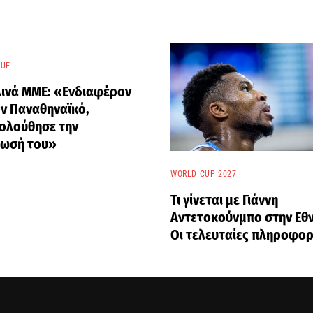
GUE
λινά ΜΜΕ: «Ενδιαφέρον
ν Παναθηναϊκό,
ολούθησε την
τωσή του»
WORLD CUP 2027
Τι γίνεται με Γιάννη
Αντετοκούνμπο στην Εθν
Οι τελευταίες πληροφορ