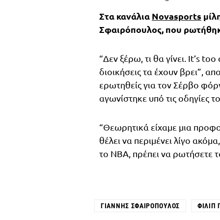
Στα κανάλια
Novasports
μίλ
Σφαιρόπουλος, που ρωτήθηκε
“Δεν ξέρω, τι θα γίνει. It’s to
διοικήσεις τα έχουν βρει”, α
ερωτηθείς για τον Σέρβο φόρ
αγωνίστηκε υπό τις οδηγίες το
“Θεωρητικά είχαμε μια προφο
θέλει να περιμένει λίγο ακόμα,
το ΝΒΑ, πρέπει να ρωτήσετε το
ΓΙΆΝΝΗΣ ΣΦΑΙΡΌΠΟΥΛΟΣ
ΦΊΛΙΠ