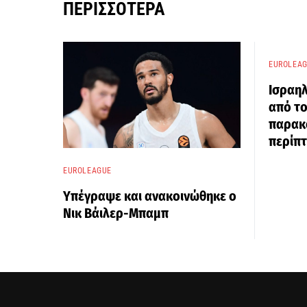
ΠΕΡΙΣΣΌΤΕΡΑ
EUROLEA
Ισραη
από το
παρακ
περίπ
EUROLEAGUE
Υπέγραψε και ανακοινώθηκε ο
Νικ Βάιλερ-Μπαμπ