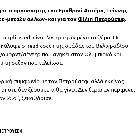
ησε ο προπονητής του
Ερυθρού Αστέρα
, Γιάννης
 -μεταξύ άλλων- και για τον
Φίλιπ Πετρούσεφ
.
o complicated, είναι λίγο μπερδεμένο το θέμα. Οι
ποκάλυψε ο head coach της ομάδας του Βελιγραδίου
γουορντ/σέντερ που ανήκει στον
Ολυμπιακό
και
υ τη σεζόν που τελείωσε.
ρική συμφωνία με τον Πετρούσεφ, αλλά εκείνος
 οπότε δεν ξέρουμε τι θα γίνει. Δεν ξέρω αν περιμένει
ν ίδιο”, ξεκαθάρισε.
 ΠΕΤΡΟΎΣΕΦ