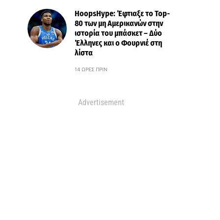
HoopsHype: Έφτιαξε το Top-
80 των μη Αμερικανών στην
ιστορία του μπάσκετ – Δύο
Έλληνες και ο Φουρνιέ στη
λίστα
14 ΏΡΕΣ ΠΡΙΝ
Advertisement