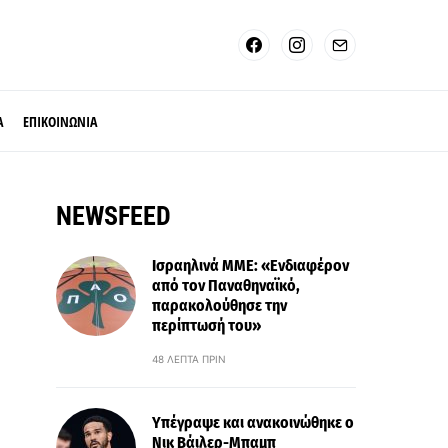
Α
ΕΠΙΚΟΙΝΩΝΙΑ
NEWSFEED
Ισραηλινά ΜΜΕ: «Ενδιαφέρον
από τον Παναθηναϊκό,
παρακολούθησε την
περίπτωσή του»
48 ΛΕΠΤΆ ΠΡΙΝ
Υπέγραψε και ανακοινώθηκε ο
Νικ Βάιλερ-Μπαμπ