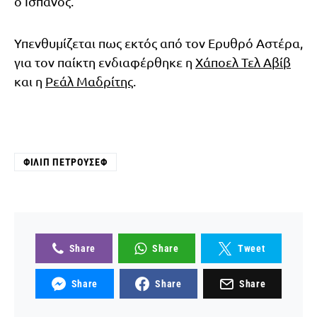
ο Ισπανός.
Υπενθυμίζεται πως εκτός από τον Ερυθρό Αστέρα,
για τον παίκτη ενδιαφέρθηκε η
Χάποελ Τελ Αβίβ
και η
Ρεάλ Μαδρίτης
.
ΦΊΛΙΠ ΠΕΤΡΟΎΣΕΦ
Share
Share
Tweet
Share
Share
Share