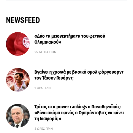
NEWSFEED
«Δύο τα μειονεκτήματα του φετινού
Ολυμπιακού»
25 ΛΕΠΤΆ ΠΡΙΝ
Βγαίνει η χρονιά με βασικό σμολ φόργουορντ
τον Τάισον Γουόρντ;
1 ΏΡΑ ΠΡΙΝ
Τρίτος στα power rankings ο Παναθηναϊκός:
«Είναι ακόμα ικανός ο Ομπράντοβιτς να κάνει
τη διαφορά;»
3 ΏΡΕΣ ΠΡΙΝ