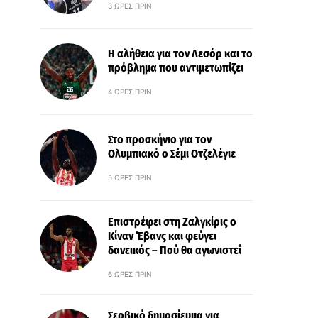
3 ΏΡΕΣ ΠΡΙΝ
Η αλήθεια για τον Λεσόρ και το
πρόβλημα που αντιμετωπίζει
4 ΏΡΕΣ ΠΡΙΝ
Στο προσκήνιο για τον
Ολυμπιακό ο Σέμι Οτζελέγιε
5 ΏΡΕΣ ΠΡΙΝ
Επιστρέφει στη Ζαλγκίρις ο
Κίναν Έβανς και φεύγει
δανεικός – Πού θα αγωνιστεί
6 ΏΡΕΣ ΠΡΙΝ
Σερβικό δημοσίευμα για