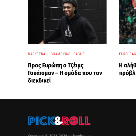
BASKETBALL CHAMPIONS LEAGUE
EUROLEA
Προς Ευρώπη ο Τζέιμς
Η αλήθ
Γουάισμαν – Η ομάδα που τον
πρόβλη
διεκδικεί
Copyright © 2016-2026 pickandroll.gr