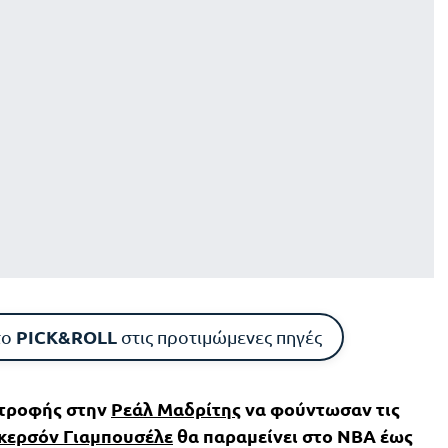
PICK&ROLL
το
στις προτιμώμενες πηγές
στροφής στην
Ρεάλ Μαδρίτης
να φούντωσαν τις
κερσόν Γιαμπουσέλε
θα παραμείνει στο ΝΒΑ έως