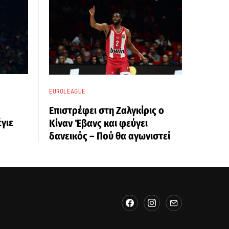
EUROLEAGUE
Επιστρέφει στη Ζαλγκίρις ο
γιε
Κίναν Έβανς και φεύγει
δανεικός – Πού θα αγωνιστεί