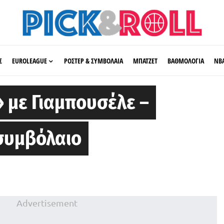
Σ
EUROLEAGUE
ΡΟΣΤΕΡ & ΣΥΜΒΟΛΑΙΑ
ΜΠΑΤΖΕΤ
ΒΑΘΜΟΛΟΓΙΑ
ΝΒ
 με Γιαμπουσέλε –
συμβόλαιο
Advertisement