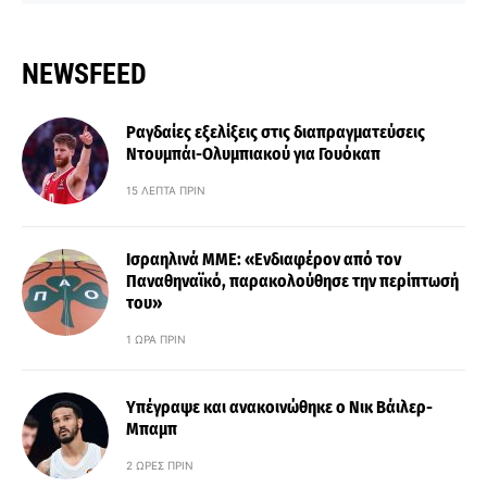
NEWSFEED
Ραγδαίες εξελίξεις στις διαπραγματεύσεις
Ντουμπάι-Ολυμπιακού για Γουόκαπ
15 ΛΕΠΤΆ ΠΡΙΝ
Ισραηλινά ΜΜΕ: «Ενδιαφέρον από τον
Παναθηναϊκό, παρακολούθησε την περίπτωσή
του»
1 ΏΡΑ ΠΡΙΝ
Υπέγραψε και ανακοινώθηκε ο Νικ Βάιλερ-
Μπαμπ
2 ΏΡΕΣ ΠΡΙΝ