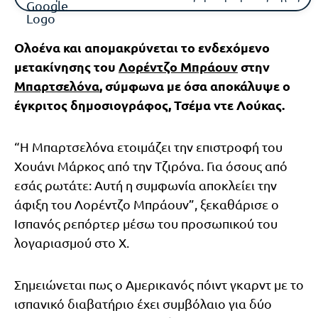
Ολοένα και απομακρύνεται το ενδεχόμενο
μετακίνησης του
Λορέντζο Μπράουν
στην
Μπαρτσελόνα
, σύμφωνα με όσα αποκάλυψε ο
έγκριτος δημοσιογράφος, Τσέμα ντε Λούκας.
“Η Μπαρτσελόνα ετοιμάζει την επιστροφή του
Χουάνι Μάρκος από την Τζιρόνα. Για όσους από
εσάς ρωτάτε: Αυτή η συμφωνία αποκλείει την
άφιξη του Λορέντζο Μπράουν”, ξεκαθάρισε ο
Ισπανός ρεπόρτερ μέσω του προσωπικού του
λογαριασμού στο Χ.
Σημειώνεται πως ο Αμερικανός πόιντ γκαρντ με το
ισπανικό διαβατήριο έχει συμβόλαιο για δύο