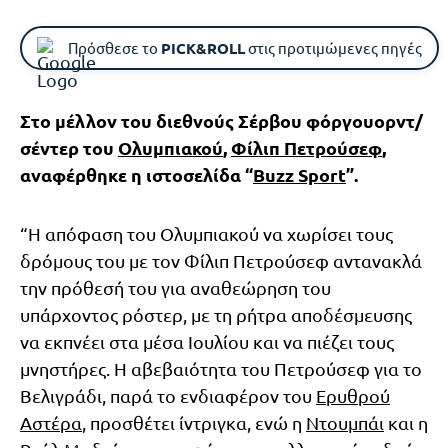
Πρόσθεσε το
PICK&ROLL
στις προτιμώμενες πηγές
Στο μέλλον του διεθνούς Σέρβου φόργουορντ/
σέντερ του
Ολυμπιακού
,
Φίλιπ Πετρούσεφ
,
αναφέρθηκε η ιστοσελίδα “
Buzz Sport
”.
“Η απόφαση του Ολυμπιακού να χωρίσει τους
δρόμους του με τον Φίλιπ Πετρούσεφ αντανακλά
την πρόθεσή του για αναθεώρηση του
υπάρχοντος ρόστερ, με τη ρήτρα αποδέσμευσης
να εκπνέει στα μέσα Ιουλίου και να πιέζει τους
μνηστήρες. Η αβεβαιότητα του Πετρούσεφ για το
Βελιγράδι, παρά το ενδιαφέρον του
Ερυθρού
Αστέρα
, προσθέτει ίντριγκα, ενώ η
Ντουμπάι
και η