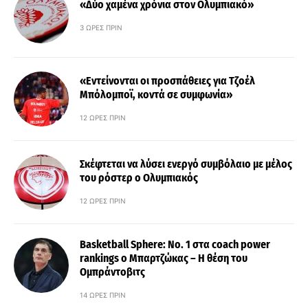
«Δύο χαμένα χρόνια στον Ολυμπιακό»
3 ΏΡΕΣ ΠΡΙΝ
«Εντείνονται οι προσπάθειες για Τζοέλ
Μπόλομποϊ, κοντά σε συμφωνία»
12 ΏΡΕΣ ΠΡΙΝ
Σκέφτεται να λύσει ενεργό συμβόλαιο με μέλος
του ρόστερ ο Ολυμπιακός
12 ΏΡΕΣ ΠΡΙΝ
Basketball Sphere: No. 1 στα coach power
rankings ο Μπαρτζώκας – Η θέση του
Ομπράντοβιτς
14 ΏΡΕΣ ΠΡΙΝ