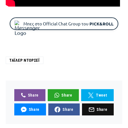
Μπες στο Official Chat Group του
PICK&ROLL
ΤΆΙΛΕΡ ΝΤΌΡΣΕΪ
Share
Share
Tweet
Share
Share
Share