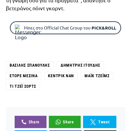
τη γνώμη σου για τα πράγματα”, απάντησε ο
βετεράνος πόιντ γκαρντ.
Μπες στο Official Chat Group του
PICK&ROLL
ΒΑΣΊΛΗΣ ΣΠΑΝΟΎΛΗΣ
ΔΗΜΉΤΡΗΣ ΙΤΟΎΔΗΣ
ΈΤΟΡΕ ΜΕΣΊΝΑ
ΚΈΝΤΡΙΚ ΝΑΝ
ΜΆΙΚ ΤΖΈΙΜΣ
ΤΙ ΤΖΈΙ ΣΟΡΤΣ
Share
Share
Tweet