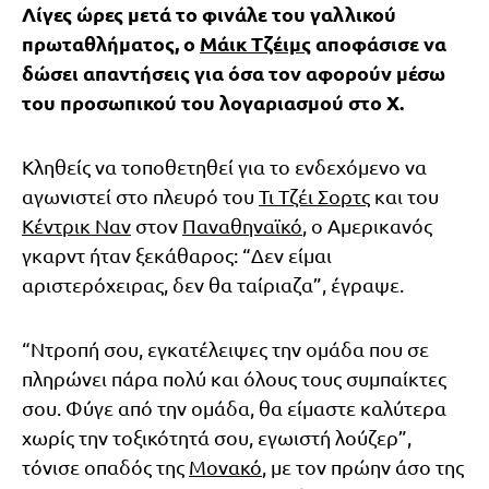
Λίγες ώρες μετά το φινάλε του γαλλικού
πρωταθλήματος, ο
Μάικ Τζέιμς
αποφάσισε να
δώσει απαντήσεις για όσα τον αφορούν μέσω
του προσωπικού του λογαριασμού στο Χ.
Κληθείς να τοποθετηθεί για το ενδεχόμενο να
αγωνιστεί στο πλευρό του
Τι Τζέι Σορτς
και του
Κέντρικ Ναν
στον
Παναθηναϊκό
, ο Αμερικανός
γκαρντ ήταν ξεκάθαρος: “Δεν είμαι
αριστερόχειρας, δεν θα ταίριαζα”, έγραψε.
“Ντροπή σου, εγκατέλειψες την ομάδα που σε
πληρώνει πάρα πολύ και όλους τους συμπαίκτες
σου. Φύγε από την ομάδα, θα είμαστε καλύτερα
χωρίς την τοξικότητά σου, εγωιστή λούζερ”,
τόνισε οπαδός της
Μονακό
, με τον πρώην άσο της