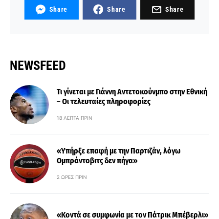
Share
Share
Share
NEWSFEED
Τι γίνεται με Γιάννη Αντετοκούνμπο στην Εθνική
– Οι τελευταίες πληροφορίες
18 ΛΕΠΤΆ ΠΡΙΝ
«Υπήρξε επαφή με την Παρτιζάν, λόγω
Ομπράντοβιτς δεν πήγα»
2 ΏΡΕΣ ΠΡΙΝ
«Κοντά σε συμφωνία με τον Πάτρικ Μπέβερλι»