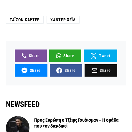
ΤΆΙΣΟΝ ΚΆΡΤΕΡ
ΧΆΝΤΕΡ ΧΈΙΛ
Share
Share
Tweet
Share
Share
Share
NEWSFEED
Προς Ευρώπη ο Τζέιμς Γουάισμαν – Η ομάδα
που τον διεκδικεί