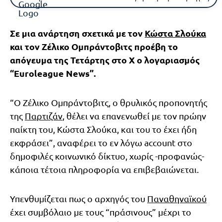
Σε μια ανάρτηση σχετικά με τον
Κώστα Σλούκα
και τον Ζέλικο Ομπράντοβιτς προέβη το
απόγευμα της Τετάρτης στο Χ ο λογαριασμός
“Eurοleague News”.
“Ο Ζέλικο Ομπράντοβιτς, ο θρυλικός προπονητής
της
Παρτιζάν
, θέλει να επανενωθεί με τον πρώην
παίκτη του, Κώστα Σλούκα, και του το έχει ήδη
εκφράσει”, αναφέρει το εν λόγω account στο
δημοφιλές κοινωνικό δίκτυο, χωρίς -προφανώς-
κάποια τέτοια πληροφορία να επιβεβαιώνεται.
Υπενθυμίζεται πως ο αρχηγός του
Παναθηναϊκού
έχει συμβόλαιο με τους “πράσινους” μέχρι το