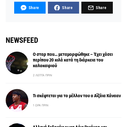
Share
Share
Share
NEWSFEED
Ο σταρ που… μεταμορφώθηκε – Έχει χάσει
περίπου 20 κιλά κατά τη διάρκεια του
καλοκαιριού
2 ΛΕΠΤΆ ΠΡΙΝ
Τι σκέφτεται για το μέλλον του ο Αϊζάια Κάνααν
1 ΏΡΑ ΠΡΙΝ