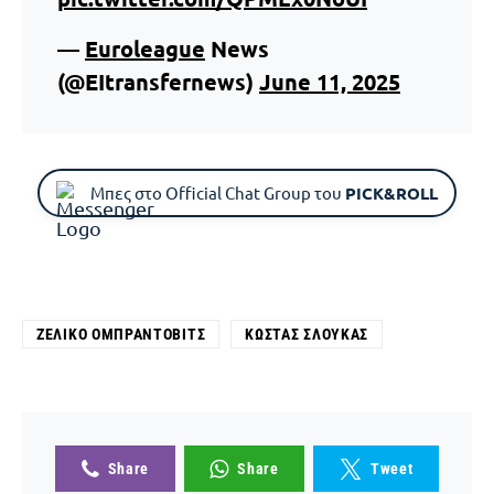
—
Euroleague
News
(@EItransfernews)
June 11, 2025
Μπες στο Official Chat Group του
PICK&ROLL
ΖΈΛΙΚΟ ΟΜΠΡΆΝΤΟΒΙΤΣ
ΚΏΣΤΑΣ ΣΛΟΎΚΑΣ
Share
Share
Tweet