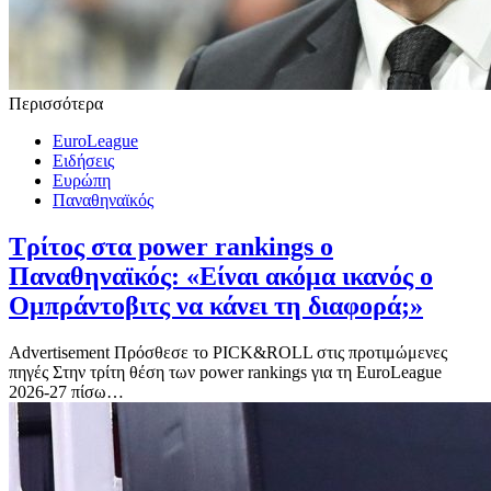
Περισσότερα
EuroLeague
Ειδήσεις
Ευρώπη
Παναθηναϊκός
Τρίτος στα power rankings ο
Παναθηναϊκός: «Είναι ακόμα ικανός ο
Ομπράντοβιτς να κάνει τη διαφορά;»
Advertisement Πρόσθεσε το PICK&ROLL στις προτιμώμενες
πηγές Στην τρίτη θέση των power rankings για τη EuroLeague
2026-27 πίσω…