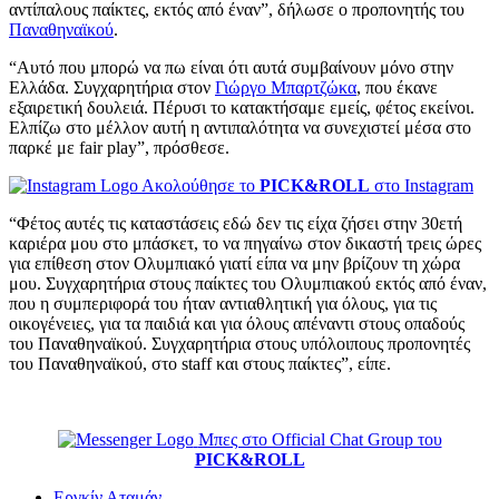
αντίπαλους παίκτες, εκτός από έναν”, δήλωσε ο προπονητής του
Παναθηναϊκού
.
“Αυτό που μπορώ να πω είναι ότι αυτά συμβαίνουν μόνο στην
Ελλάδα. Συγχαρητήρια στον
Γιώργο Μπαρτζώκα
, που έκανε
εξαιρετική δουλειά. Πέρυσι το κατακτήσαμε εμείς, φέτος εκείνοι.
Ελπίζω στο μέλλον αυτή η αντιπαλότητα να συνεχιστεί μέσα στο
παρκέ με fair play”, πρόσθεσε.
Ακολούθησε το
PICK&ROLL
στο Instagram
“Φέτος αυτές τις καταστάσεις εδώ δεν τις είχα ζήσει στην 30ετή
καριέρα μου στο μπάσκετ, το να πηγαίνω στον δικαστή τρεις ώρες
για επίθεση στον Ολυμπιακό γιατί είπα να μην βρίζουν τη χώρα
μου. Συγχαρητήρια στους παίκτες του Ολυμπιακού εκτός από έναν,
που η συμπεριφορά του ήταν αντιαθλητική για όλους, για τις
οικογένειες, για τα παιδιά και για όλους απέναντι στους οπαδούς
του Παναθηναϊκού. Συγχαρητήρια στους υπόλοιπους προπονητές
του Παναθηναϊκού, στο staff και στους παίκτες”, είπε.
Μπες στο Official Chat Group του
PICK&ROLL
Εργκίν Αταμάν