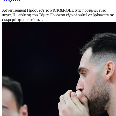
Advertisement Πρόσθεσε το PICK&ROLL στις προτιμώμενες
πηγές Η υπόθεση του Τόμας Γουόκαπ εξακολουθεί να βρίσκεται σε
εκκρεμότητα, ωστόσο…