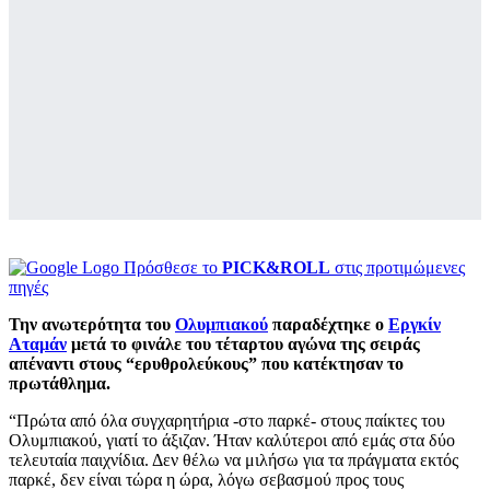
Πρόσθεσε το
PICK&ROLL
στις προτιμώμενες
πηγές
Την ανωτερότητα του
Ολυμπιακού
παραδέχτηκε ο
Εργκίν
Αταμάν
μετά το φινάλε του τέταρτου αγώνα της σειράς
απέναντι στους “ερυθρολεύκους” που κατέκτησαν το
πρωτάθλημα.
“Πρώτα από όλα συγχαρητήρια -στο παρκέ- στους παίκτες του
Ολυμπιακού, γιατί το άξιζαν. Ήταν καλύτεροι από εμάς στα δύο
τελευταία παιχνίδια. Δεν θέλω να μιλήσω για τα πράγματα εκτός
παρκέ, δεν είναι τώρα η ώρα, λόγω σεβασμού προς τους