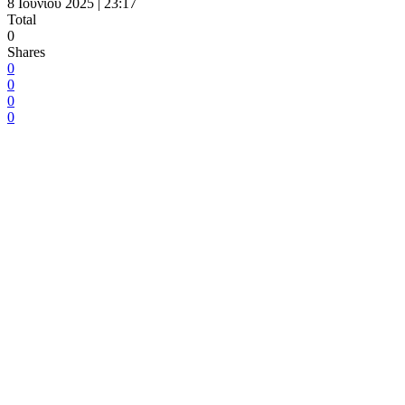
8 Ιουνίου 2025 | 23:17
Total
0
Shares
0
0
0
0