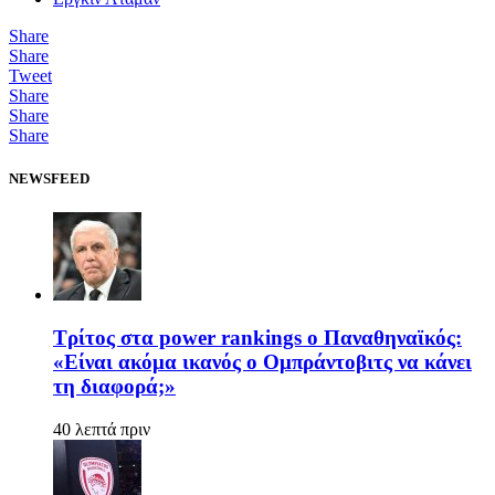
Share
Share
Tweet
Share
Share
Share
NEWSFEED
Τρίτος στα power rankings ο Παναθηναϊκός:
«Είναι ακόμα ικανός ο Ομπράντοβιτς να κάνει
τη διαφορά;»
40 λεπτά πριν