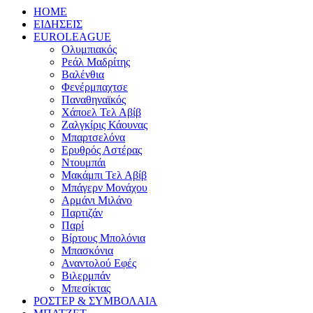
HOME
ΕΙΔΗΣΕΙΣ
EUROLEAGUE
Ολυμπιακός
Ρεάλ Μαδρίτης
Βαλένθια
Φενέρμπαχτσε
Παναθηναϊκός
Χάποελ Τελ Αβίβ
Ζαλγκίρις Κάουνας
Μπαρτσελόνα
Ερυθρός Αστέρας
Ντουμπάι
Μακάμπι Τελ Αβίβ
Μπάγερν Μονάχου
Αρμάνι Μιλάνο
Παρτιζάν
Παρί
Βίρτους Μπολόνια
Μπασκόνια
Αναντολού Εφές
Βιλερμπάν
Μπεσίκτας
ΡΟΣΤΕΡ & ΣΥΜΒΟΛΑΙΑ