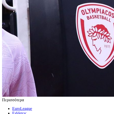
Περισσότερα
EuroLeague
Ειδήσεις