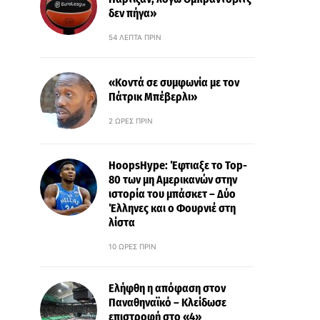
δεν πήγα»
54 ΛΕΠΤΆ ΠΡΙΝ
«Κοντά σε συμφωνία με τον
Πάτρικ Μπέβερλι»
2 ΏΡΕΣ ΠΡΙΝ
HoopsHype: Έφτιαξε το Top-
80 των μη Αμερικανών στην
ιστορία του μπάσκετ – Δύο
Έλληνες και ο Φουρνιέ στη
λίστα
10 ΏΡΕΣ ΠΡΙΝ
Ελήφθη η απόφαση στον
Παναθηναϊκό – Κλείδωσε
επιστροφή στο «4»