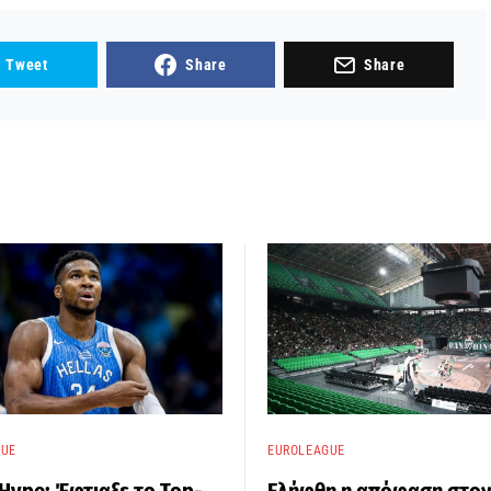
Tweet
Share
Share
GUE
EUROLEAGUE
ype: Έφτιαξε το Top-
Ελήφθη η απόφαση στον