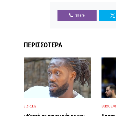
Share
ΠΕΡΙΣΣΌΤΕΡΑ
ΕΙΔΉΣΕΙΣ
EUROLEA
«Κοντά σε συμφωνία με τον
HoopsH