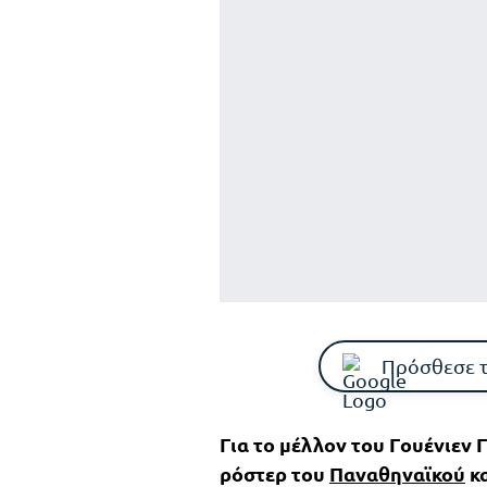
Πρόσθεσε 
Για το μέλλον του Γουένιεν 
ρόστερ του
Παναθηναϊκού
κα